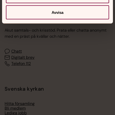
Avvisa
Jourhavande präst
Akut samtals- och krisstöd. Prata eller chatta anonymt
med en präst på kvällar och nätter.
Chatt
Digitalt brev
Telefon 112
Svenska kyrkan
Hitta församling
Bli medlem
Lediga jobb