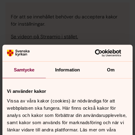
För att se innehållet behöver du acceptera kakor
för inställningar.
Se videon på Streamio i stället.
Ändra inställningar
Samtycke
Information
Om
Vi använder kakor
Senast ändrad 22 maj 2026
Synpunkter eller frågor på sidans
Vissa av våra kakor (cookies) är nödvändiga för att
innehåll?
webbplatsen ska fungera. Här finns också kakor för
analys och kakor som förbättrar din användarupplevelse,
johannes.forsamling.sthlm@svenskakyrkan.se
samt kakor som används för marknadsföring och när vi
Dela
länkar vidare till andra plattformar. Läs mer om våra