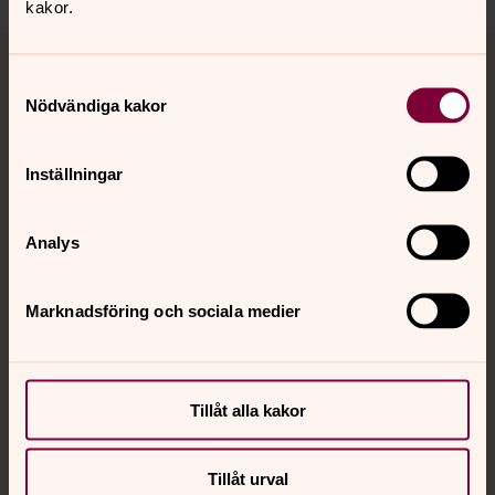
kakor.
Tillbaka till toppen
Tillbaka till innehållet
Samtyckesval
Nödvändiga kakor
Kontakt
Inställningar
Kalender
Analys
Marknadsföring och sociala medier
Hitta snabbt
Sociala kanaler
Tillåt alla kakor
Tillåt urval