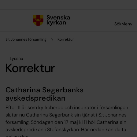
Till innehållet
Till undermeny
Sök
Meny
S:t Johannes församling
Korrektur
Lyssna
Korrektur
Catharina Segerbanks
avskedspredikan
Efter 11 år som kyrkoherde och inspiratör i församlingen
slutar nu Catharina Segerbank sin tjänst i S:t Johannes
församling. Söndagen den 17 maj kl 11 höll Catharina sin
avskedspredikan i Stefanskyrkan. Här nedan kan du ta
del av den.