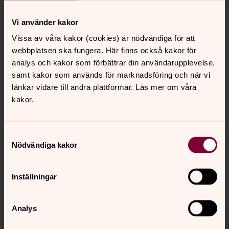
Vi använder kakor
Kontakt
Vissa av våra kakor (cookies) är nödvändiga för att
webbplatsen ska fungera. Här finns också kakor för
analys och kakor som förbättrar din användarupplevelse,
Kalender
samt kakor som används för marknadsföring och när vi
länkar vidare till andra plattformar. Läs mer om våra
kakor.
Hitta snabbt
Samtyckesval
Nödvändiga kakor
Sociala kanaler
Inställningar
Analys