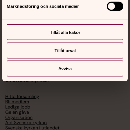
Jourhavande präst
Marknadsföring och sociala medier
Akut samtals- och krisstöd. Prata eller chatta anonymt
med en präst på kvällar och nätter.
Tillåt alla kakor
Chatt
Digitalt brev
Tillåt urval
Telefon 112
Avvisa
Svenska kyrkan
Hitta församling
Bli medlem
Lediga jobb
Ge en gåva
Organisation
Act Svenska kyrkan
Svenska kyrkan i utlandet