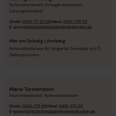
Kyrkovaktmästare, Kyrkogårdsarbetare
(säsongsanställd)
Direkt:
0415-77 52 06
Växel:
0415-175 70
solveig.lonnberg@svenskakyrkan.se
E-post:
Mer om Solveig Lönnberg
Kyrkovaktmästare för Långaröd, Svensköp och Ö
Sallerups kyrkor.
Marie Torstensson
Ekonomiassistent, Kyrkovaktmästare
Direkt:
0415-175 69
Växel:
0415-175 50
marie.torstensson@svenskakyrkan.se
E-post: