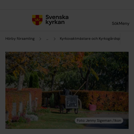
Till innehållet
Till undermeny
Sök
Meny
Hörby församling
...
Kyrkovaktmästare och Kyrkogårdspersonal