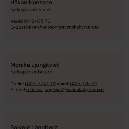
Håkan Hansson
Kyrkogårdarbetare
Växel:
0415-175 70
hakan.hansson@svenskakyrkan.se
E-post:
Monika Ljungkvist
Kyrkogårdsarbetare
Direkt:
0415-77 52 02
Växel:
0415-175 70
monika.ljungkvist@svenskakyrkan.se
E-post:
Solveig Lönnberg