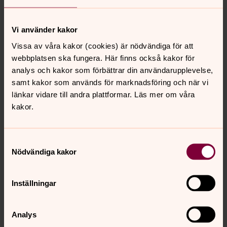
Direkt:
0415-175 76
jerker.rudmark@svenskakyrkan.se
E-post:
Vi använder kakor
Vissa av våra kakor (cookies) är nödvändiga för att
webbplatsen ska fungera. Här finns också kakor för
analys och kakor som förbättrar din användarupplevelse,
samt kakor som används för marknadsföring och när vi
Linus D Nilsson
länkar vidare till andra plattformar. Läs mer om våra
kakor.
Fastighetsskötare
Växel:
0415-175 50
linus.nilsson2@svenskakyrkan.se
E-post:
Samtyckesval
Nödvändiga kakor
Inställningar
Kyrkogårdspersonal
Analys