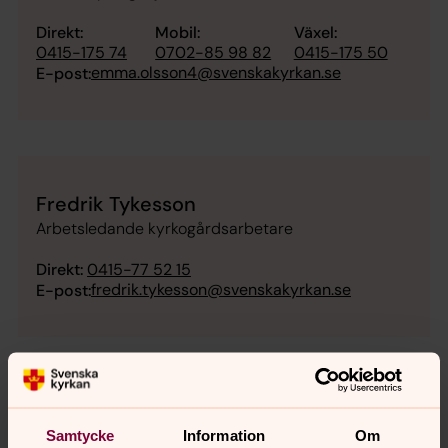
Direkt:
Mobil:
Växel:
0415-175 74
0702-85 98 82
0415-175 50
emma.olsson4@svenskakyrkan.se
E-post:
Fredrik Tykesson
Arbetsledande kyrkogårdsarbetare
Direkt:
0415-77 52 15
fredrik.tykesson@svenskakyrkan.se
E-post:
Jerker Rudmark
Samtycke
Information
Om
Fastighetsskötare