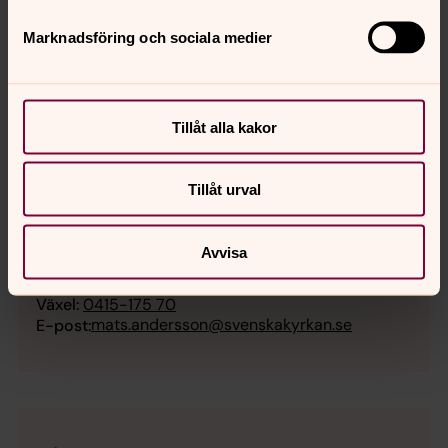
Anette Andersson
Marknadsföring och sociala medier
Kyrkogårdsarbetare
Växel:
0415-175 70
anette.andersson7@svenskakyrkan.se
E-post:
Tillåt alla kakor
Tillåt urval
Mats Andersson
Avvisa
Kyrkogårdsarbetare
Växel:
0415-175 70
mats.andersson@svenskakyrkan.se
E-post: