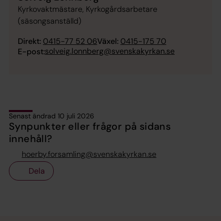
Kyrkovaktmästare, Kyrkogårdsarbetare
(säsongsanställd)
Direkt:
0415-77 52 06
Växel:
0415-175 70
solveig.lonnberg@svenskakyrkan.se
E-post:
Senast ändrad 10 juli 2026
Synpunkter eller frågor på sidans
innehåll?
hoerby.forsamling@svenskakyrkan.se
Dela
Tillbaka till toppen
Tillbaka till innehållet