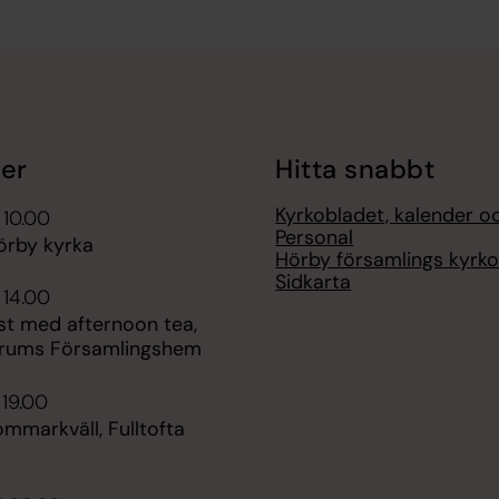
er
Hitta snabbt
Kyrkobladet, kalender o
 10.00
Personal
örby kyrka
Hörby församlings kyrko
Sidkarta
 14.00
st med afternoon tea,
rums Församlingshem
 19.00
ommarkväll, Fulltofta