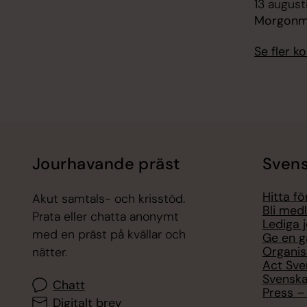
13 august
Morgonmä
Se fler 
Jourhavande präst
Svens
Hitta f
Akut samtals- och krisstöd.
Bli med
Prata eller chatta anonymt
Lediga 
med en präst på kvällar och
Ge en g
Organis
nätter.
Act Sve
Svenska
Chatt
Press – 
Digitalt brev