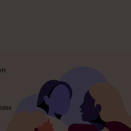
en
relse