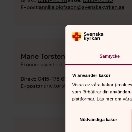
Direkt:
0415-175 78
Växel:
0415-175 50
annika.olofsson@svenskakyrkan.se
E-post:
Marie Torstensson
Samtycke
Ekonomiassistent, Kyrkovaktmästare
Vi använder kakor
Direkt:
0415-175 69
Växel:
0415-175 50
marie.torstensson@svenskakyrkan.se
Vissa av våra kakor (cookies
E-post:
som förbättrar din användaru
plattformar. Läs mer om våra
Samtyckesval
Nödvändiga kakor