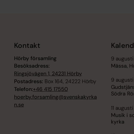
Tillbaka till toppen
Tillbaka till innehållet
Kontakt
Kalend
Hörby församling
9 augusti
Besöksadress:
Mässa, H
Ringsjövägen 1, 24231 Hörby
9 augusti
Postadress:
Box 164, 24222 Hörby
Gudstjän
Telefon:
+46 415 17550
Södra Rö
hoerby.forsamling@svenskakyrka
n.se
11 augusti
Musik i s
kyrka