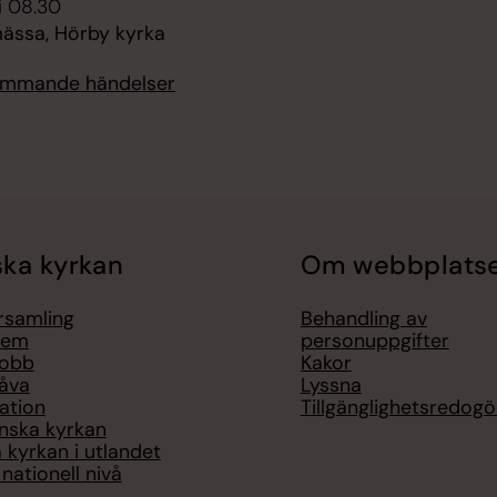
i 08.30
ssa, Hörby kyrka
kommande händelser
ka kyrkan
Om webbplats
örsamling
Behandling av
lem
personuppgifter
jobb
Kakor
åva
Lyssna
ation
Tillgänglighetsredogö
nska kyrkan
 kyrkan i utlandet
nationell nivå