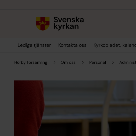
Till innehållet
Till undermeny
Lediga tjänster
Kontakta oss
Kyrkobladet, kalen
Hörby församling
Om oss
Personal
Administ