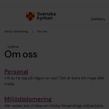
Till innehållet
Till undermeny
Sök
Meny
Hörby församling
Om oss
Lyssna
Om oss
Personal
Vill du ha tag på någon av oss? Det är bara att ringa eller
maila.
Miljödiplomering
Här nedan kan ni läsa om Hörby församlings miljöarbete.