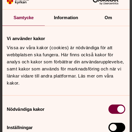
hoerby.forsamling@svenskakyrkan.se
Dela
Samtycke
Information
Om
Vi använder kakor
Tillbaka till toppen
Tillbaka till innehållet
Vissa av våra kakor (cookies) är nödvändiga för att
webbplatsen ska fungera. Här finns också kakor för
analys och kakor som förbättrar din användarupplevelse,
samt kakor som används för marknadsföring och när vi
Kontakt
länkar vidare till andra plattformar. Läs mer om våra
kakor.
Kalender
Samtyckesval
Nödvändiga kakor
Hitta snabbt
Inställningar