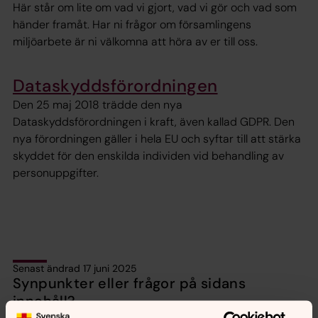
Här står om lite om vad vi gjort, vad vi gör och vad som
händer framåt. Har ni frågor om församlingens
miljöarbete är ni välkomna att höra av er till oss.
Dataskyddsförordningen
Den 25 maj 2018 trädde den nya
Dataskyddsförordningen i kraft, även kallad GDPR. Den
nya förordningen gäller i hela EU och syftar till att stärka
skyddet för den enskilda individen vid behandling av
personuppgifter.
Senast ändrad 17 juni 2025
Synpunkter eller frågor på sidans
innehåll?