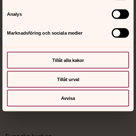
Sociala kanaler
Analys
Marknadsföring och sociala medier
Jourhavande präst
Tillåt alla kakor
Akut samtals- och krisstöd. Prata eller chatta anonymt
med en präst på kvällar och nätter.
Tillåt urval
Chatt
Avvisa
Digitalt brev
Telefon 112