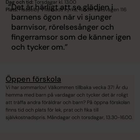
Dag och tid:
Torsdagar kl. 13.00
Det är härligt att se glädjen i
Plats:
Hässelby Villastads kyrka, Riddersviksvägen 116
barnens ögon när vi sjunger
barnvisor, rörelsesånger och
fingerramsor som de känner igen
och tycker om.
Öppen förskola
Vi har sommarlov! Välkommen tillbaka vecka 37! Är du
hemma med barn på vardagar och tycker det är roligt
att träffa andra föräldrar och barn? På öppna förskolan
finns tid och plats för lek, prat och fika till
självkostnadspris. Måndagar och torsdagar, 13.30-16.00.