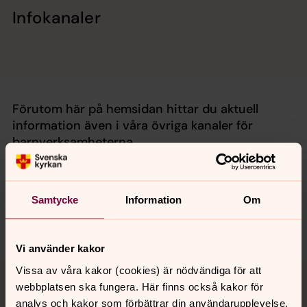
Infokanaler
Förutom här på hemsidan hittar du aktuell
information även i våra övriga kanaler för
barnverksamheterna.
Facebook - barn och familj
Instagram - barn och familj
Samtycke
Information
Om
På
Svenska kyrkan Hässelbys ordinarie Facebooksida
hittar du bilder och annat kul från våra verksamheter.
Vi använder kakor
Vissa av våra kakor (cookies) är nödvändiga för att
webbplatsen ska fungera. Här finns också kakor för
analys och kakor som förbättrar din användarupplevelse,