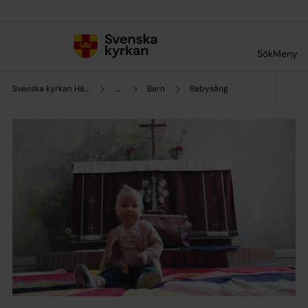
Till innehållet
Till undermeny
Sök
Meny
Svenska kyrkan Hässelby
...
Barn
Babysång