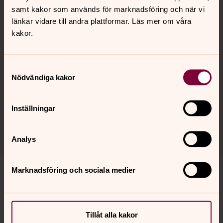
Jennie Jansson
samt kakor som används för marknadsföring och när vi
länkar vidare till andra plattformar. Läs mer om våra
Förskollärare, Svenska kyrkan Hässelby
kakor.
Direkt:
08-505 992 36
jennie.jansson@svenskakyrkan.se
E-post:
Samtyckesval
Nödvändiga kakor
Mer om Jennie Jansson
Förskollärare
Inställningar
Analys
Marknadsföring och sociala medier
Senast ändrad 3 juni 2026
Synpunkter eller frågor på sidans
Tillåt alla kakor
innehåll?