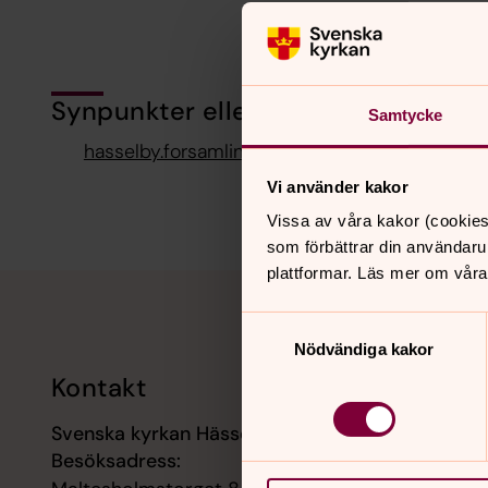
Synpunkter eller frågor på sidans i
Samtycke
hasselby.forsamling@svenskakyrkan.se
Vi använder kakor
Vissa av våra kakor (cookies
som förbättrar din användaru
plattformar. Läs mer om våra
Tillbaka till toppen
Tillbaka till innehållet
Samtyckesval
Nödvändiga kakor
Kontakt
Kalend
Svenska kyrkan Hässelby
9 augusti
Besöksadress:
Högmässa
kyrka