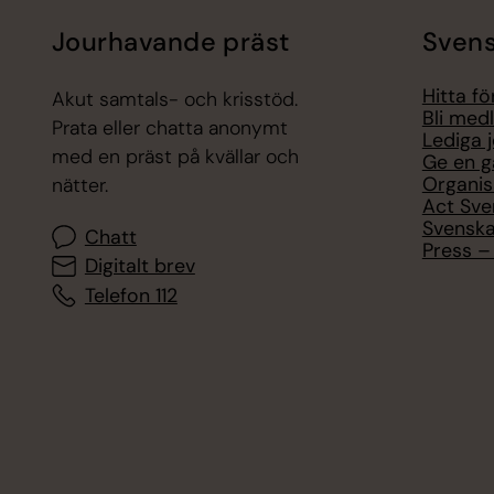
Jourhavande präst
Svens
Hitta f
Akut samtals- och krisstöd.
Bli med
Prata eller chatta anonymt
Lediga 
med en präst på kvällar och
Ge en g
Organis
nätter.
Act Sve
Svenska
Chatt
Press – 
Digitalt brev
Telefon 112