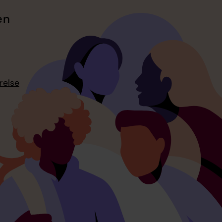
en
relse