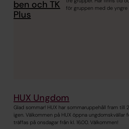
tre grupper. Här finns tid o
ben och TK
för gruppen med de yngre 
Plus
HUX Ungdom
Glad sommar! HUX har sommaruppehåll fram till 26
igen. Välkommen på HUX öppna ungdomskvällar för 
träffas på onsdagar från kl. 16.00. Välkommen!