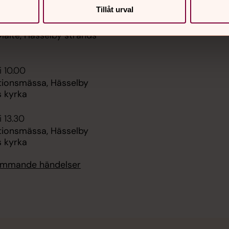
Sidkarta
Tillåt urval
i 13.00
Malte, Hässelby strands
i 10.00
tionsmässa, Hässelby
s kyrka
i 13.30
tionsmässa, Hässelby
s kyrka
kommande händelser