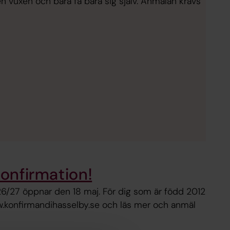
 en vuxen och bara få bara sig själv. Anmälan krävs
konfirmation!
26/27 öppnar den 18 maj. För dig som är född 2012
ww.konfirmandihasselby.se och läs mer och anmäl