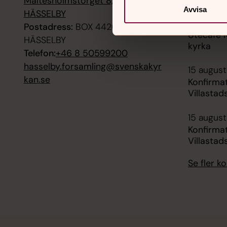
Maltesholmstorget 8, 16562
Avvisa
HÄSSELBY
12 august
Postadress:
BOX 4420, 16515
Utecafé 
HÄSSELBY
kyrka
Telefon:
+46 8 50599200
hasselby.forsamling@svenskakyr
15 august
kan.se
Konfirma
Villastad
15 august
Konfirma
Villastad
Se fler 