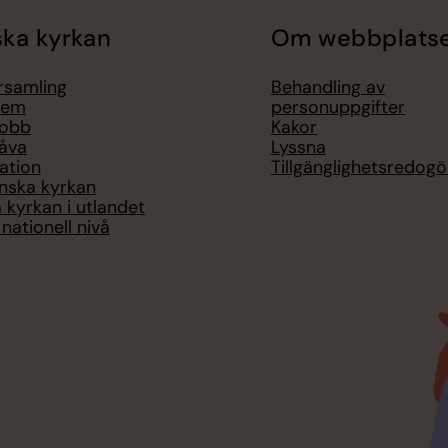
ka kyrkan
Om webbplats
örsamling
Behandling av
lem
personuppgifter
jobb
Kakor
åva
Lyssna
ation
Tillgänglighetsredogö
nska kyrkan
 kyrkan i utlandet
nationell nivå