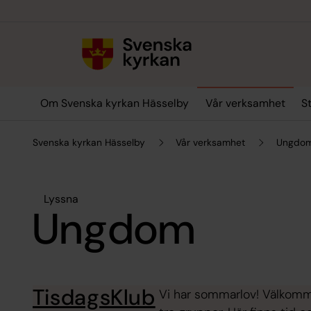
Till innehållet
Till undermeny
Om Svenska kyrkan Hässelby
Vår verksamhet
S
Svenska kyrkan Hässelby
Vår verksamhet
Ungdo
Lyssna
Ungdom
TisdagsKlub
Vi har sommarlov! Välkommen 