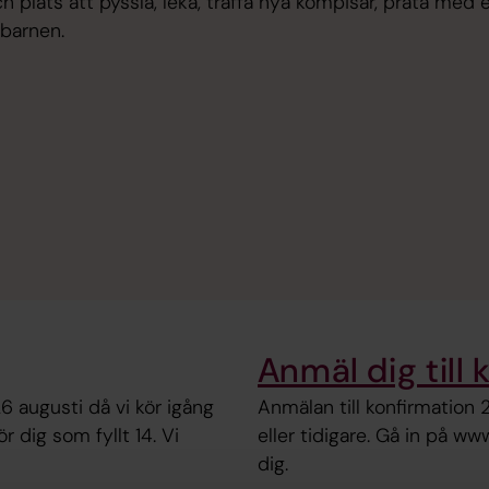
ch plats att pyssla, leka, träffa nya kompisar, prata med
barnen.
Anmäl dig till 
 augusti då vi kör igång
Anmälan till konfirmation 
dig som fyllt 14. Vi
eller tidigare. Gå in på w
dig.