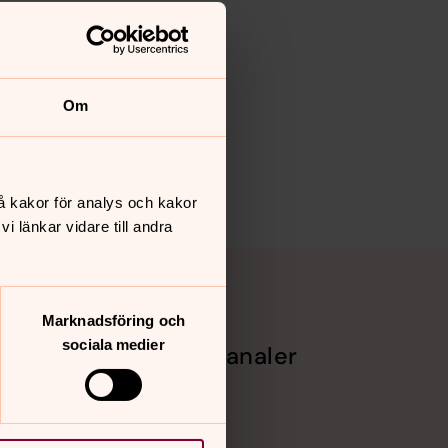
Om
å kakor för analys och kakor
 länkar vidare till andra
Marknadsföring och
sociala medier
Sociala kanaler
Facebook
l och
Instagram
Vimeo