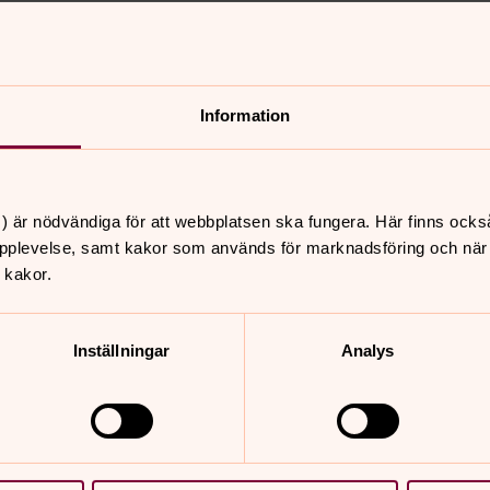
nnehåll?
Information
) är nödvändiga för att webbplatsen ska fungera. Här finns ocks
pplevelse, samt kakor som används för marknadsföring och när vi
 kakor.
Inställningar
Analys
er
Hitta snabbt
Kontakta oss
 11.00
Dop, konfirmation, vigse
, Hässelby strands
begravning