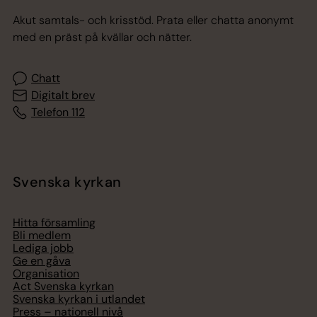
Akut samtals- och krisstöd. Prata eller chatta anonymt
med en präst på kvällar och nätter.
Chatt
Digitalt brev
Telefon 112
Svenska kyrkan
Hitta församling
Bli medlem
Lediga jobb
Ge en gåva
Organisation
Act Svenska kyrkan
Svenska kyrkan i utlandet
Press – nationell nivå