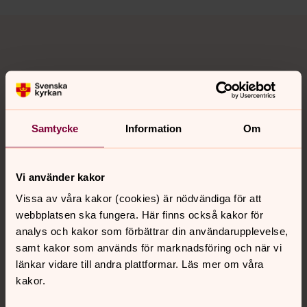
Jag är intresserad av att bidra med:
Regelbundna uppdrag
Samtycke
Information
Om
Enstaka tillfällen (volontärpoolen)
Vi använder kakor
Jag är intresserad av att bidra i följande verksamheter:
Vissa av våra kakor (cookies) är nödvändiga för att
Allhelgonahelgen; exempelvis servera kaffe, dela ut
webbplatsen ska fungera. Här finns också kakor för
reflexänglar
analys och kakor som förbättrar din användarupplevelse,
samt kakor som används för marknadsföring och när vi
Julaftonsfirande; delta i förberedelser, ställa i
länkar vidare till andra plattformar. Läs mer om våra
ordning, servera, umgås vid middagen m m
kakor.