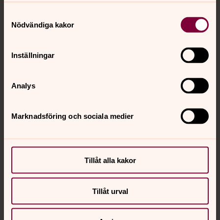
Gudstjänster
Samtyckesval
Nödvändiga kakor
Söndagsskola
Kyrkkaffevärd
Inställningar
Medverka i samtalsgrupp om kristen tro/Bibeln
Analys
Kök och servering, exempelvis vid soppluncher i
samband med musiklunch eller på Café Världen
Marknadsföring och sociala medier
Värd vid gemenskapsträffar som Café Världen
Tant Grön, second handbutik
Tillåt alla kakor
Baka eller laga mat
Tillåt urval
Sång och musik