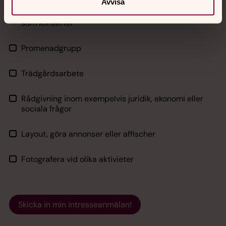
Avvisa
Möblera och ställa i ordning inför olika evenemang
som konserter
Promenadgrupp
Trädgårdsarbete
Rådgivning inom exempelvis juridik, ekonomi eller
sociala frågor
Layout, göra annonser eller affischer
Fotografera vid olika aktivieter
Skicka in min intresseanmälan!