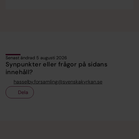
Senast ändrad 5 augusti 2026
Synpunkter eller frågor på sidans
innehåll?
hasselby.forsamling@svenskakyrkan.se
Dela
Tillbaka till toppen
Tillbaka till innehållet