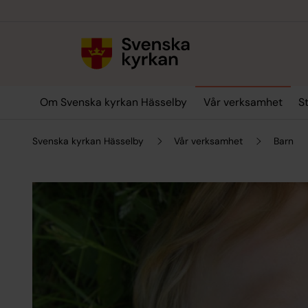
Till innehållet
Till undermeny
Om Svenska kyrkan Hässelby
Vår verksamhet
S
Svenska kyrkan Hässelby
Vår verksamhet
Barn