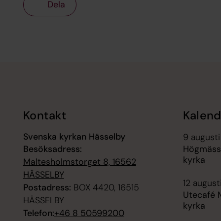
Dela
Tillbaka till toppen
Tillbaka till innehållet
Kontakt
Kalend
Svenska kyrkan Hässelby
9 augusti
Besöksadress:
Högmässa
kyrka
Maltesholmstorget 8, 16562
HÄSSELBY
12 august
Postadress:
BOX 4420, 16515
Utecafé 
HÄSSELBY
kyrka
Telefon:
+46 8 50599200