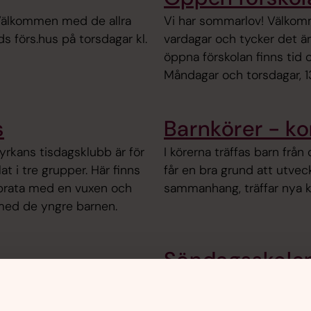
 Välkommen med de allra
Vi har sommarlov! Välkom
s förs.hus på torsdagar kl.
vardagar och tycker det är 
öppna förskolan finns tid oc
Måndagar och torsdagar, 1
s
Barnkörer - k
yrkans tisdagsklubb är för
I körerna träffas barn från 
lat i tre grupper. Här finns
får en bra grund att utveckl
r, prata med en vuxen och
sammanhang, träffar nya k
 med de yngre barnen.
Söndagsskola
, ungdomar och personal
Glad sommar! Söndagsskol
ner och traditionsbärare.
augusti.