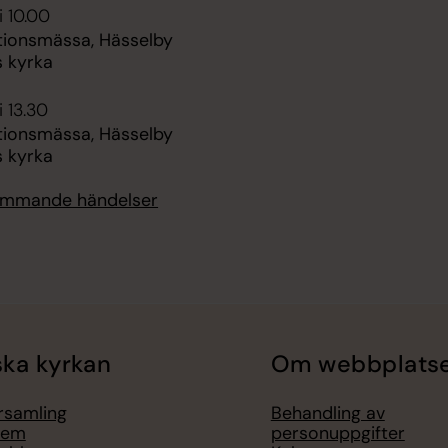
i 10.00
tionsmässa, Hässelby
s kyrka
i 13.30
tionsmässa, Hässelby
s kyrka
kommande händelser
ka kyrkan
Om webbplats
örsamling
Behandling av
lem
personuppgifter