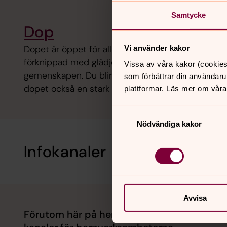
Samtycke
Dop
Dopet är öppet för alla, för barn såväl som vuxna.
Vi använder kakor
förknippad med glädje, en gåva för livet och en väg
Vissa av våra kakor (cookies
gemenskapen. Du blir en del av den världsvida ky
som förbättrar din användaru
dopet också en stark familjetradition.
plattformar. Läs mer om våra
Samtyckesval
Nödvändiga kakor
Infokanaler
Avvisa
Förutom här på hemsidan hittar du aktuell 