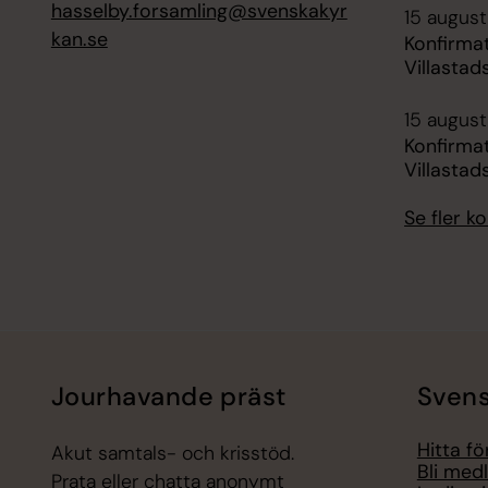
hasselby.forsamling@svenskakyr
15 august
kan.se
Konfirma
Villastad
15 august
Konfirma
Villastad
Se fler 
Jourhavande präst
Svens
Hitta f
Akut samtals- och krisstöd.
Bli med
Prata eller chatta anonymt