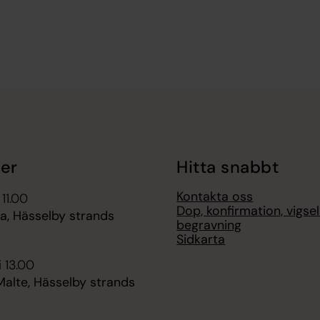
er
Hitta snabbt
Kontakta oss
 11.00
Dop, konfirmation, vigse
, Hässelby strands
begravning
Sidkarta
i 13.00
Malte, Hässelby strands