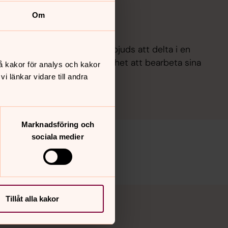
Om
r barn
 förlorat en närstående erbjuds att delta i en
mmans med andra får möjlighet att bearbeta sina
å kakor för analys och kakor
 länkar vidare till andra
Marknadsföring och
sociala medier
Tillåt alla kakor