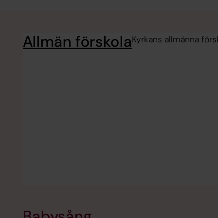
Allmän förskola
Kyrkans allmänna försko
Babysång