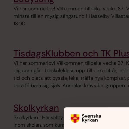
Vi har sommarlov! Välkommen tillbaka vecka 37!
minsta till en mysig sångstund i Hässelby Villastad
13.00.
TisdagsKlubben och TK Plu
Vi har sommarlov! Välkommen tillbaka vecka 37! K
dig som går i förskoleklass upp till cirka 14 år, inde
tid och plats att pyssla, leka, träffa nya kompisa
bara få bara sig själv. Anmälan krävs för gruppen
Skolkyrkan
Skolkyrkan i Hässelby vill vara en resurs för barn
inom skolan, som kunskapsförmedlare, samtalspart