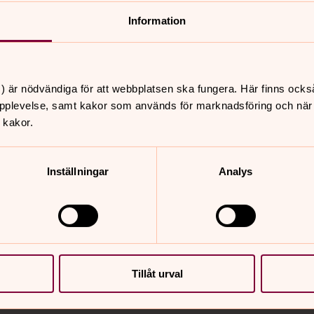
Information
Sorgegrupp fö
 Dopet är en högtid
Barn och ungdomar som har
 in i den kristna
sorgegrupp där man tillsa
) är nödvändiga för att webbplatsen ska fungera. Här finns ocks
rkan. Men för många är
upplevelser och känslor.
pplevelse, samt kakor som används för marknadsföring och när vi
 kakor.
Inställningar
Analys
Tillåt urval
information även i våra övriga