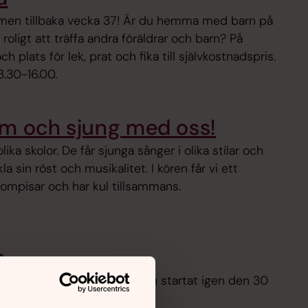
men tillbaka vecka 37! Är du hemma med barn på
roligt att träffa andra föräldrar och barn? På
h plats för lek, prat och fika till självkostnadspris.
3.30-16.00.
om och sjung med oss!
olika skolor. De får sjunga sånger i olika stilar och
a sin röst och musikalitet. I kören får vi ett
ompisar och har kul tillsammans.
n
an har sommaruppehåll och startat igen den 30