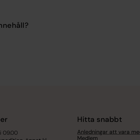
nnehåll?
er
Hitta snabbt
Anledningar att vara m
i 09.00
Medlem