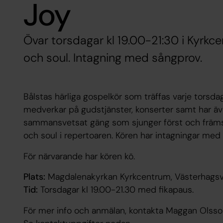
Joy
Övar torsdagar kl 19.00-21:30 i Kyrkc
och soul. Intagning med sångprov.
Bålstas härliga gospelkör som träffas varje torsda
medverkar på gudstjänster, konserter samt har äv
sammansvetsat gäng som sjunger först och främst
och soul i repertoaren. Kören har intagningar med
För närvarande har kören kö.
Plats:
Magdalenakyrkan Kyrkcentrum, Västerhagsv
Tid:
Torsdagar kl 19.00-21.30 med fikapaus.
För mer info och anmälan, kontakta Maggan Olsson