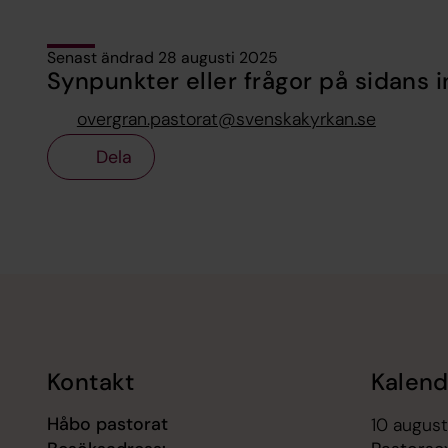
Senast ändrad 28 augusti 2025
Synpunkter eller frågor på sidans i
overgran.pastorat@svenskakyrkan.se
Dela
Tillbaka till toppen
Tillbaka till innehållet
Kontakt
Kalend
Håbo pastorat
10 august