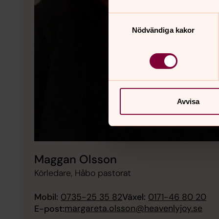
Samtyckesval
Nödvändiga kakor
Avvisa
Maggan Olsson
Körledare, Håbo pastorat
Mobil:
0735-25 35 82
Växel:
0171-46 80 20
margareta.olsson@heavenlyjoy.se
E-post: