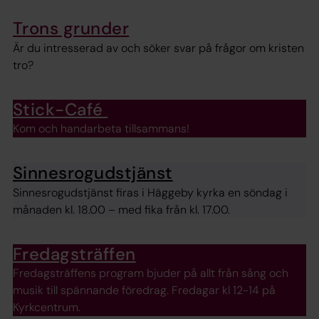
Trons grunder
Är du intresserad av och söker svar på frågor om kristen
tro?
Stick-Café
Kom och handarbeta tillsammans!
Sinnesrogudstjänst
Sinnesrogudstjänst firas i Häggeby kyrka en söndag i
månaden kl. 18.00 – med fika från kl. 17.00.
Fredagsträffen
Fredagsträffens program bjuder på allt från sång och
musik till spännande föredrag. Fredagar kl 12-14 på
Kyrkcentrum.