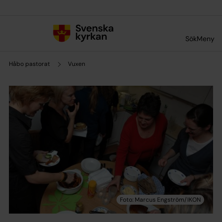
Till innehållet
Till undermeny
Sök
Meny
Håbo pastorat
Vuxen