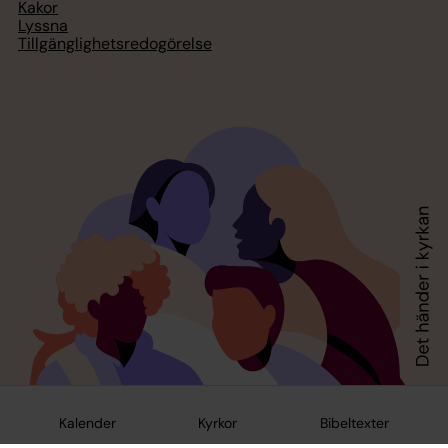
Kakor
Lyssna
Tillgänglighetsredogörelse
Kalender
Kyrkor
Bibeltexter