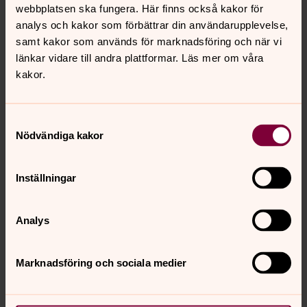
webbplatsen ska fungera. Här finns också kakor för
evenemang och i vissa fall hembesök.
analys och kakor som förbättrar din användarupplevelse,
samt kakor som används för marknadsföring och när vi
Internationella gruppen
länkar vidare till andra plattformar. Läs mer om våra
Vi är en grupp frivilliga som arbetar med olika aktiviteter
kakor.
under året. Målet är att samla in pengar till välgörande
ändamål och nationella kampanjer.
Samtyckesval
Nödvändiga kakor
Klosterlikören
Övar torsdagar 19:00-21:00 i Häggebygården. Blandad
Inställningar
kör som sjunger i gudstjänster och har konserter.
Analys
Gospelkören Heavenly Joy
Övar torsdagar kl 19.00-21:30 i Kyrkcentrum. Sjunger
gospel, pop och soul. Intagning med sångprov.
Marknadsföring och sociala medier