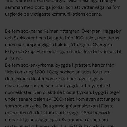
tider var folkrik och välbärgad, vilket säkerligen hänger
samman med bördiga jordar och att vattenvägarna förr
utgjorde de viktigaste kommunikationslederna.
De fem socknarna Kalmar, Yttergran, Övergran, Häggeby
och Skokloster finns belagda från 1100-talet, men deras
namn var ursprungligen Kalmar, Yttergarn, Övergarn,
Ekby och Skog. Efterledet -garn hade flera betydelser, bl.
a. hamn.
De fem sockenkyrkorna, byggda i gråsten, härrör från
tiden omkring 1200. I Skog socken anlades först ett
dominikanerkloster som dock snart övertogs av
cistercienserorden som där byggde ett mycket rikt
nunnekloster. Den praktfulla klosterkyrkan, byggd i tegel
under senare delen av 1200-talet, kom även att fungera
som sockenkyrka. Den gamla gråstenskyrkan i Flasta
raserades när det stora slottsbygget 1654 behövde
stenar till grundläggningen. Kyrkoruinen är numera
restaurerad och används bl. a. vid friluftsgudstjänster.