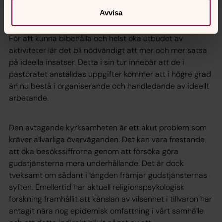
god kvalitet både till kyrkotillhöriga och icke-
Avvisa
kyrkotillhöriga.
För att kunna bibehålla och helst öka utbudet av
aktiviteter lär det bli nödvändigt att mer och mer satsa
på ideella insatser. Detta i sin tur innebär att de i
pastoratet anställdas uppgifter kommer att i högre grad
än nu bestå i organiserande och handledande av ideellt
arbetande.
Den avtagande kyrksamheten är ett akut problem som
kräver allvarliga överväganden. Det kan vara frestande
att öka besökssiffrorna genom att försöka göra
gudstjänsterna mera underhållande. Det är dock
tveksamt om sådant i längden främjar gudstjänsternas
syften. Emellertid har aktuell religionspsykologisk
forskning framhållit att känslan av vilsenhet i tillvaron har
antagit nära nog epidemisk omfattning i vårt samhälle