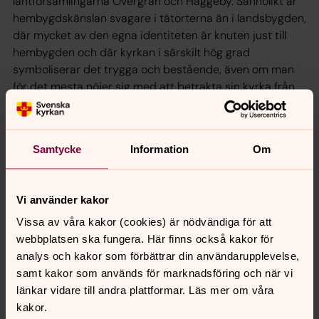
lantförsamlingarna Övergran och Häggeby. Sannolikt är
hembygdskänslan svagare i tätorterna än i landsbygden,
där mycket av den egna identiteten är knuten just till
hembygden och där kyrkan i särskilt hög grad
symboliserar det trygga och bestående, även om man
för det mesta nöjer sig med att betrakta sin kyrka från
utsidan. I tätorterna däremot kanske kyrkans
samhällsnyttiga verksamhet ses som mera angelägen.
Samtycke
Information
Om
Ett stort bekymmer är att kyrksamheten vid såväl
gudstjänster som kyrkliga handlingar hittills under
2000-talet visar nedåtgående kurvor, liksom även
Vi använder kakor
antalet döpta, konfirmerade och kyrkligt vigda. Detta är
Vissa av våra kakor (cookies) är nödvändiga för att
ju visserligen inte något unikt just för Håbo pastorat,
webbplatsen ska fungera. Här finns också kakor för
men inte desto mindre något som måste ägnas den
analys och kakor som förbättrar din användarupplevelse,
största uppmärksamhet.
samt kakor som används för marknadsföring och när vi
länkar vidare till andra plattformar. Läs mer om våra
kakor.
Framtiden i ett tioårsperspektiv