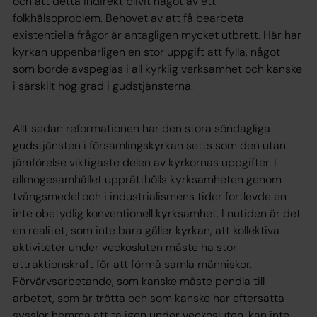
och att detta indirekt blivit något av ett
folkhälsoproblem. Behovet av att få bearbeta
existentiella frågor är antagligen mycket utbrett. Här har
kyrkan uppenbarligen en stor uppgift att fylla, något
som borde avspeglas i all kyrklig verksamhet och kanske
i särskilt hög grad i gudstjänsterna.
Allt sedan reformationen har den stora söndagliga
gudstjänsten i församlingskyrkan setts som den utan
jämförelse viktigaste delen av kyrkornas uppgifter. I
allmogesamhället upprätthölls kyrksamheten genom
tvångsmedel och i industrialismens tider fortlevde en
inte obetydlig konventionell kyrksamhet. I nutiden är det
en realitet, som inte bara gäller kyrkan, att kollektiva
aktiviteter under veckosluten måste ha stor
attraktionskraft för att förmå samla människor.
Förvärvsarbetande, som kanske måste pendla till
arbetet, som är trötta och som kanske har eftersatta
sysslor hemma att ta igen under veckosluten, kan inte