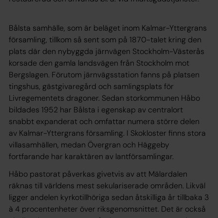
Bålsta samhälle, som är beläget inom Kalmar-Yttergrans
församling, tillkom så sent som på 1870-talet kring den
plats där den nybyggda järnvägen Stockholm-Västerås
korsade den gamla landsvägen från Stockholm mot
Bergslagen. Förutom järnvägsstation fanns på platsen
tingshus, gästgivaregård och samlingsplats för
Livregementets dragoner. Sedan storkommunen Håbo
bildades 1952 har Bålsta i egenskap av centralort
snabbt expanderat och omfattar numera större delen
av Kalmar-Yttergrans församling. I Skokloster finns stora
villasamhällen, medan Övergran och Häggeby
fortfarande har karaktären av lantförsamlingar.
Håbo pastorat påverkas givetvis av att Mälardalen
räknas till världens mest sekulariserade områden. Likväl
ligger andelen kyrkotillhöriga sedan åtskilliga år tillbaka 3
à 4 procentenheter över riksgenomsnittet. Det är också