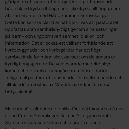
glädjande att pastoratet åtnjuter ett gott anseende
både bland kyrkotillhöriga och icke-kyrkotillhöriga, samt
att samarbetet med Håbo kommun är mycket gott.
Detta kan kanske bland annat tillskrivas att pastoratet
uppfattas som samhällsnyttigt genom sina satsningar
på barn- och ungdomsverksamhet, diakoni och
information. Det är också ett välkänt förhållande att
kyrkobyggnader och kyrkogårdar har ett högt
symbolvärde för människor, oavsett om de annars är
kyrkligt engagerade. De välbevarade medeltidskyr-
korna och de vackra kyrkogårdarna bidrar därför
troligen till pastoratets anseende. Den välkomnande och
tilltalande atmosfären i Magdalenakyrkan är också
betydelsefull.
Man bör särskilt notera de olika förutsättningarna i å ena
sidan tätortsförsamlingen Kalmar-Yttergran samt i
Skoklosters villasamhällen och å andra sidan i