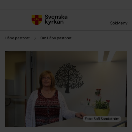
Till innehållet
Till undermeny
Sök
Meny
Håbo pastorat
Om Håbo pastorat