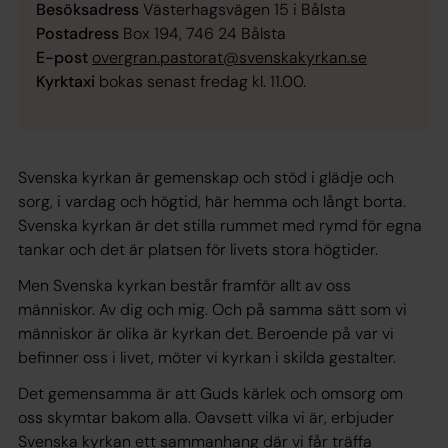
Besöksadress
Västerhagsvägen 15 i Bålsta
Postadress
Box 194, 746 24 Bålsta
E-post
overgran.pastorat@svenskakyrkan.se
Kyrktaxi
bokas senast fredag kl. 11.00.
Svenska kyrkan är gemenskap och stöd i glädje och
sorg, i vardag och högtid, här hemma och långt borta.
Svenska kyrkan är det stilla rummet med rymd för egna
tankar och det är platsen för livets stora högtider.
Men Svenska kyrkan består framför allt av oss
människor. Av dig och mig. Och på samma sätt som vi
människor är olika är kyrkan det. Beroende på var vi
befinner oss i livet, möter vi kyrkan i skilda gestalter.
Det gemensamma är att Guds kärlek och omsorg om
oss skymtar bakom alla. Oavsett vilka vi är, erbjuder
Svenska kyrkan ett sammanhang där vi får träffa