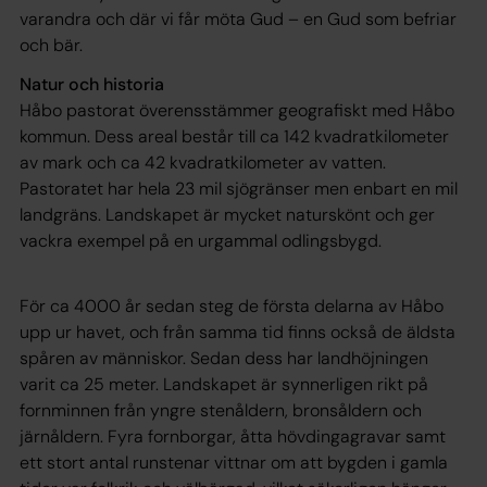
varandra och där vi får möta Gud – en Gud som befriar
och bär.
Natur och historia
Håbo pastorat överensstämmer geografiskt med Håbo
kommun. Dess areal består till ca 142 kvadratkilometer
av mark och ca 42 kvadratkilometer av vatten.
Pastoratet har hela 23 mil sjögränser men enbart en mil
landgräns. Landskapet är mycket naturskönt och ger
vackra exempel på en urgammal odlingsbygd.
För ca 4000 år sedan steg de första delarna av Håbo
upp ur havet, och från samma tid finns också de äldsta
spåren av människor. Sedan dess har landhöjningen
varit ca 25 meter. Landskapet är synnerligen rikt på
fornminnen från yngre stenåldern, bronsåldern och
järnåldern. Fyra fornborgar, åtta hövdingagravar samt
ett stort antal runstenar vittnar om att bygden i gamla