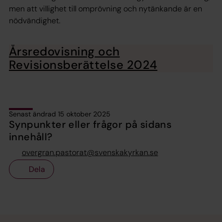
men att villighet till omprövning och nytänkande är en
nödvändighet.
Årsredovisning och
Revisionsberättelse 2024
Senast ändrad 15 oktober 2025
Synpunkter eller frågor på sidans
innehåll?
overgran.pastorat@svenskakyrkan.se
Dela
Tillbaka till toppen
Tillbaka till innehållet