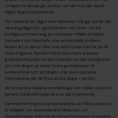
rimligen förväntas gå i kyrkan, om det inte där bjuds
något djupt betydelsefullt.
Om vilsenhet är något som hemsöker många, borde det
vara angeläget att i gudstjänsten och även i andra
kyrkliga sammanhang ge människor tillfälle att både
formulera och bearbeta sina existentiella problem,
liksom att ta del av vilka svar som kyrkan kan ha på de
stora frågorna. Kanske måste man mera anpassa
gudstjänstfirandet till den rådande sociala verkligheten
och inte längre så starkt fixera gudstjänsten till
kyrkorummet och söndagen utan även uppsöka
människorna där de finns andra dagar i veckan.
Att acceptera sådana omställningar kan ställa stora och
kanske också påfrestande krav på nytänkande.
Sammanfattningsvis kan konstateras att Håbo pastorat
är beläget i en storstadsnära tillväxtzon, att
förutsättningar finns för en fortsatt gynnsam utveckling,