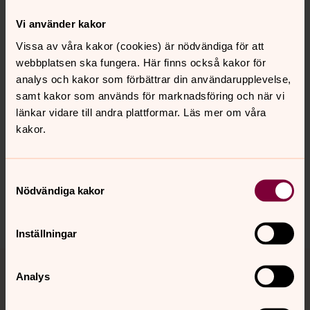
0171-46 80 33
0702-89 95 15
0171-46 80 20
asa.berg@svenskakyrkan.se
E-post:
Vi använder kakor
Vissa av våra kakor (cookies) är nödvändiga för att
webbplatsen ska fungera. Här finns också kakor för
analys och kakor som förbättrar din användarupplevelse,
samt kakor som används för marknadsföring och när vi
Senast ändrad 29 februari 2024
länkar vidare till andra plattformar. Läs mer om våra
Synpunkter eller frågor på sidans
kakor.
innehåll?
overgran.pastorat@svenskakyrkan.se
Samtyckesval
Dela
Nödvändiga kakor
Inställningar
Tillbaka till toppen
Tillbaka till innehållet
Analys