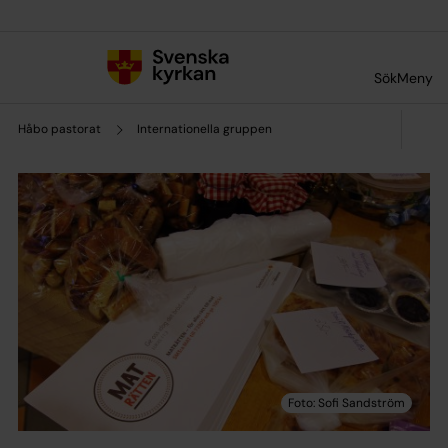
Till innehållet
Till undermeny
Sök
Meny
Håbo pastorat
Internationella gruppen