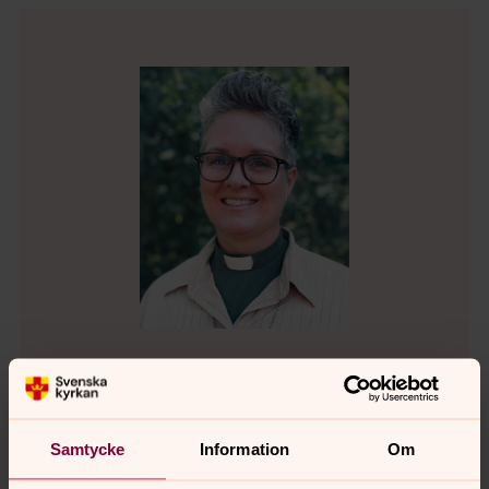
Åsa Berg
Diakon, Håbo pastorat
Samtycke
Information
Om
Direkt:
SMS:
Växel: