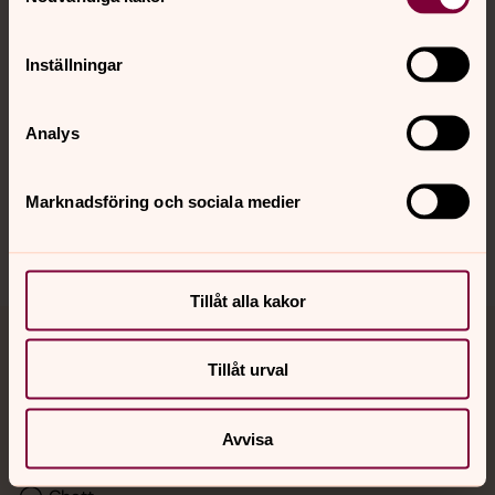
Kalender
Inställningar
Hitta snabbt
Analys
Sociala kanaler
Marknadsföring och sociala medier
Tillåt alla kakor
Jourhavande präst
Tillåt urval
Akut samtals- och krisstöd. Prata eller chatta anonymt
med en präst på kvällar och nätter.
Avvisa