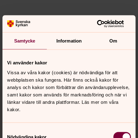
Senast ändrad 25 september 2023
Synpunkter eller frågor på sidans
innehåll?
Samtycke
Information
Om
folkungabygden.pastorat@svenskakyrkan.se
Dela
Vi använder kakor
Vissa av våra kakor (cookies) är nödvändiga för att
webbplatsen ska fungera. Här finns också kakor för
analys och kakor som förbättrar din användarupplevelse,
Tillbaka till toppen
Tillbaka till innehållet
samt kakor som används för marknadsföring och när vi
länkar vidare till andra plattformar. Läs mer om våra
kakor.
Kontakt
Samtyckesval
Nödvändiga kakor