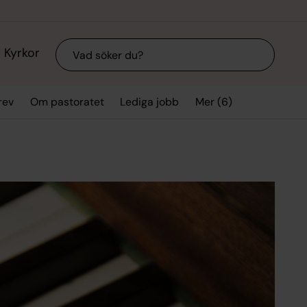
Sök
Kyrkor
Mer (6)
rev
Om pastoratet
Lediga jobb