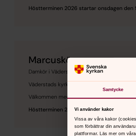
Höstterminen 2026 startar onsdagen den
Marcuskören
Damkör i Väderstads församling.
Väderstads kyrka, torsdagar 18.30-20.30
Samtycke
Välkommen med intresseanmälan till kantor 
Höstterminen 2026 startar torsdagen den
Vi använder kakor
Vissa av våra kakor (cookies
som förbättrar din användaru
plattformar. Läs mer om våra