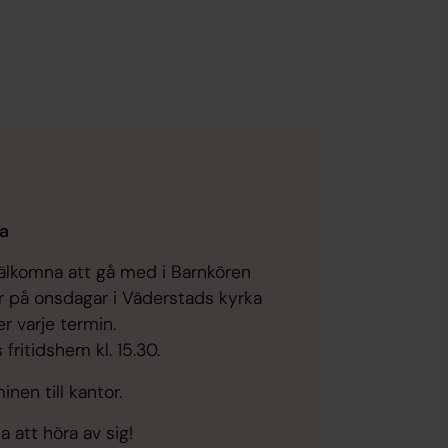
ka
r välkomna att gå med i Barnkören
r på onsdagar i Väderstads kyrka
r varje termin.
ritidshem kl. 15.30.
nen till kantor.
 att höra av sig!