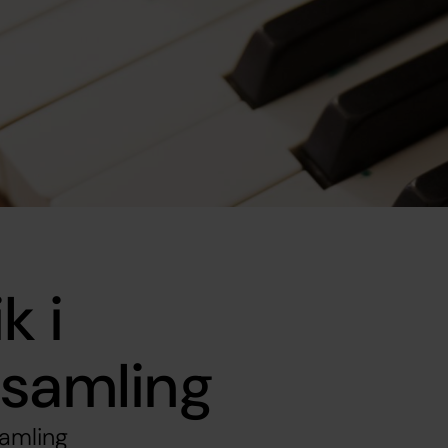
k i
rsamling
amling