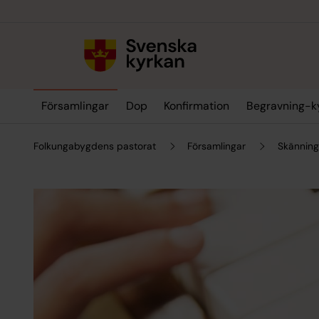
Till innehållet
Till undermeny
Församlingar
Dop
Konfirmation
Begravning-k
Folkungabygdens pastorat
Församlingar
Skänning