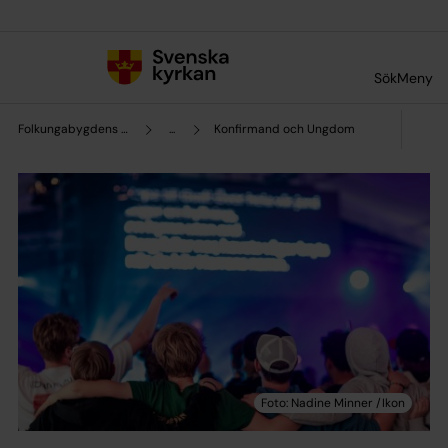
Till innehållet
Till undermeny
Sök
Meny
Folkungabygdens pastorat
...
Konfirmand och Ungdom