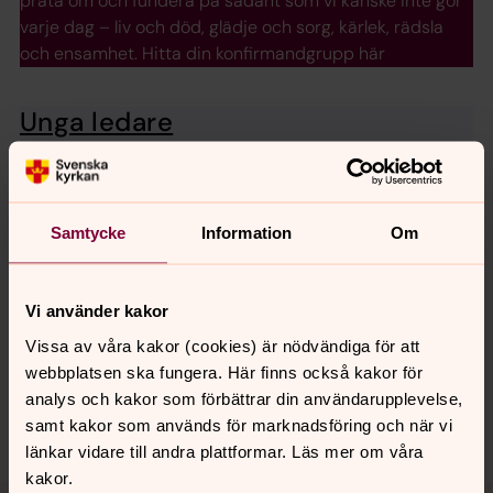
prata om och fundera på sådant som vi kanske inte gör
varje dag – liv och död, glädje och sorg, kärlek, rädsla
och ensamhet. Hitta din konfirmandgrupp här
Unga ledare
Kom och var med i ett härligt ledargäng
Samtycke
Information
Om
Senast ändrad 22 maj 2024
Synpunkter eller frågor på sidans
innehåll?
Vi använder kakor
folkungabygden.pastorat@svenskakyrkan.se
Vissa av våra kakor (cookies) är nödvändiga för att
webbplatsen ska fungera. Här finns också kakor för
Dela
analys och kakor som förbättrar din användarupplevelse,
samt kakor som används för marknadsföring och när vi
länkar vidare till andra plattformar. Läs mer om våra
kakor.
Tillbaka till toppen
Tillbaka till innehållet