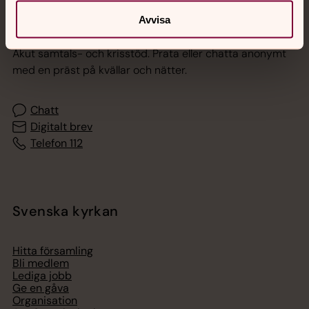
Avvisa
Jourhavande präst
Akut samtals- och krisstöd. Prata eller chatta anonymt
med en präst på kvällar och nätter.
Chatt
Digitalt brev
Telefon 112
Svenska kyrkan
Hitta församling
Bli medlem
Lediga jobb
Ge en gåva
Organisation