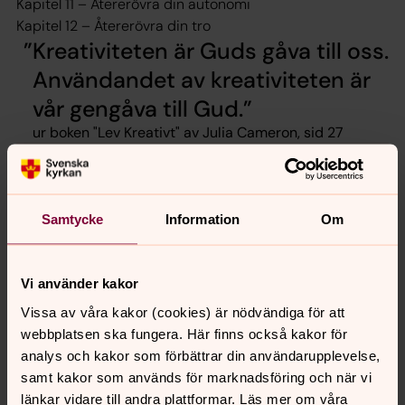
Kapitel 11 – Återerövra din autonomi
Kapitel 12 – Återerövra din tro
Kreativiteten är Guds gåva till oss.
Användandet av kreativiteten är
vår gengåva till Gud.
ur boken "Lev Kreativt" av Julia Cameron, sid 27
Intresseanmälan
Vill du delta i bokcirkeln nästa gång den
Samtycke
Information
Om
erbjuds? Gör en intresseanmälan här.
Anmäl dig här
Vi använder kakor
Vissa av våra kakor (cookies) är nödvändiga för att
webbplatsen ska fungera. Här finns också kakor för
analys och kakor som förbättrar din användarupplevelse,
Mer om boken Lev Kreativt
samt kakor som används för marknadsföring och när vi
Lev kreativt (The Artist's Way) är en av de absoluta
länkar vidare till andra plattformar. Läs mer om våra