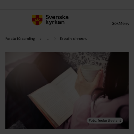
Till innehållet
Till undermeny
Sök
Meny
Farsta församling
...
Kreativ sinnesro