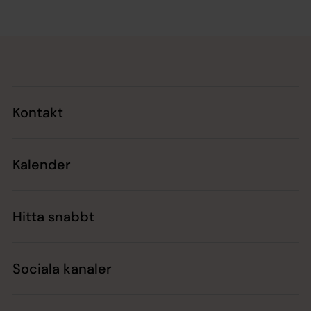
Tillbaka till toppen
Tillbaka till innehållet
Kontakt
Kalender
Hitta snabbt
Sociala kanaler