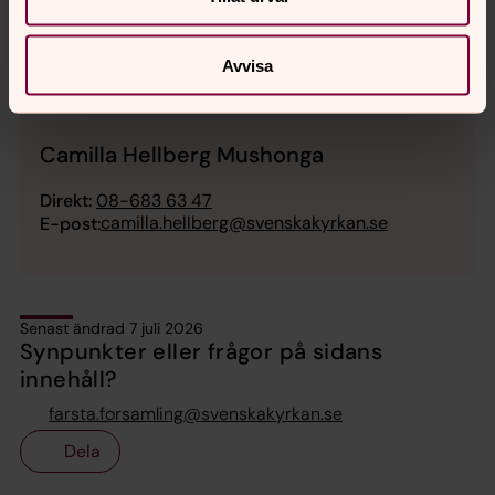
Avvisa
Camilla Hellberg Mushonga
Direkt:
08-683 63 47
camilla.hellberg@svenskakyrkan.se
E-post:
Senast ändrad 7 juli 2026
Synpunkter eller frågor på sidans
innehåll?
farsta.forsamling@svenskakyrkan.se
Dela