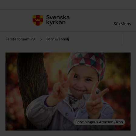
Till innehållet
Till undermeny
Sök
Meny
Farsta församling
Barn & Familj