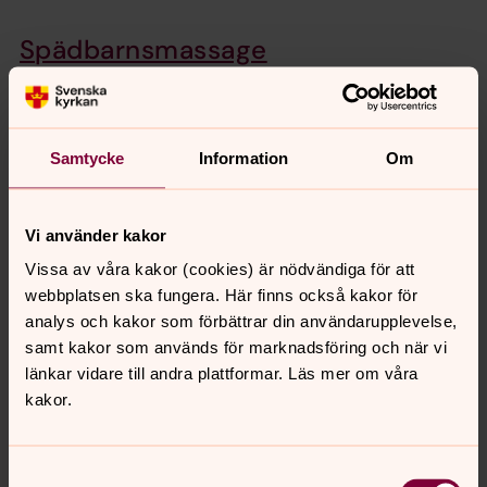
Spädbarnsmassage
Spädbarnsmassage är en möjlighet för dig som förälder
att utveckla och fördjupa samspelet med ditt barn som
är 0-6 månader.
Samtycke
Information
Om
Yoga med bebis
Yoga med bebis ger dig möjlighet att yoga i sällskap
Vi använder kakor
med ditt barn och möta andra småbarnsföräldrar.
Vissa av våra kakor (cookies) är nödvändiga för att
webbplatsen ska fungera. Här finns också kakor för
Lek och Skapa
analys och kakor som förbättrar din användarupplevelse,
samt kakor som används för marknadsföring och när vi
Lek och skapande för barn 7-12 år. Släpp loss leken,
länkar vidare till andra plattformar. Läs mer om våra
idéerna och kreativiteten som skapar glädje!
kakor.
Barnkörer
Vi har ett flertal barnkörer för barn i alla åldrar! Här
Samtyckesval