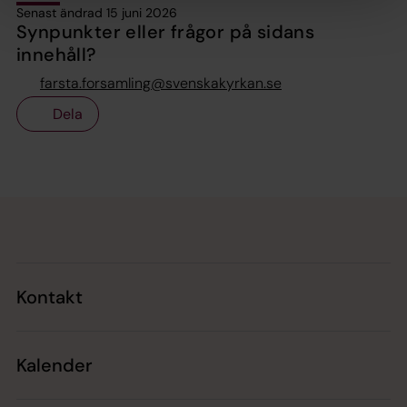
Senast ändrad 15 juni 2026
Synpunkter eller frågor på sidans
innehåll?
farsta.forsamling@svenskakyrkan.se
Dela
Tillbaka till toppen
Tillbaka till innehållet
Kontakt
Kalender