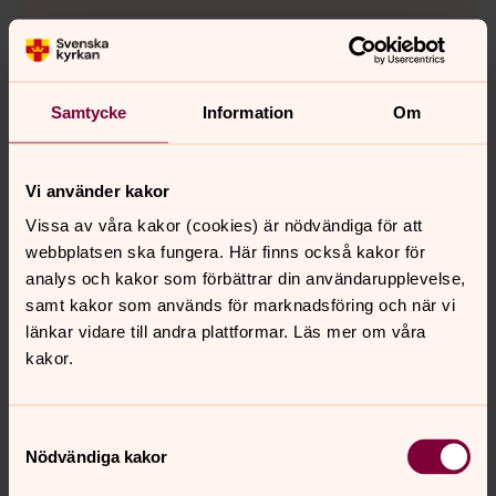
Samtycke
Information
Om
Vi använder kakor
Vissa av våra kakor (cookies) är nödvändiga för att
webbplatsen ska fungera. Här finns också kakor för
analys och kakor som förbättrar din användarupplevelse,
Lena Ljungström
samt kakor som används för marknadsföring och när vi
länkar vidare till andra plattformar. Läs mer om våra
Teamledare Kornet, Söderledskyrkan
kakor.
lena.ljungstrom@svenskakyrkan.se
E-post:
Samtyckesval
Nödvändiga kakor