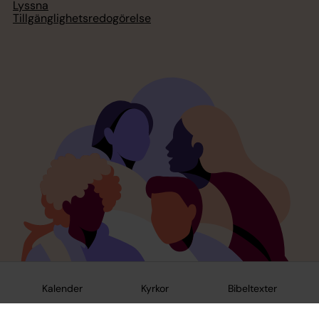
Lyssna
Tillgänglighetsredogörelse
Kalender
Kyrkor
Bibeltexter