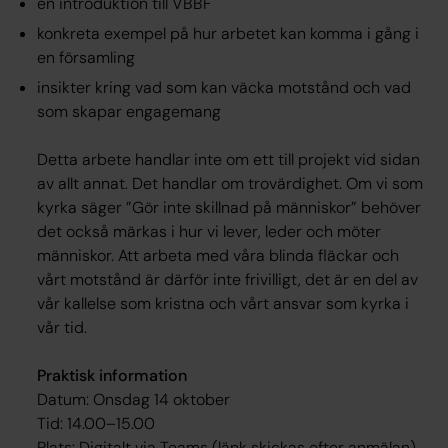
en introduktion till VBBF
konkreta exempel på hur arbetet kan komma i gång i
en församling
insikter kring vad som kan väcka motstånd och vad
som skapar engagemang
Detta arbete handlar inte om ett till projekt vid sidan
av allt annat. Det handlar om trovärdighet. Om vi som
kyrka säger ”Gör inte skillnad på människor” behöver
det också märkas i hur vi lever, leder och möter
människor. Att arbeta med våra blinda fläckar och
vårt motstånd är därför inte frivilligt, det är en del av
vår kallelse som kristna och vårt ansvar som kyrka i
vår tid.
Praktisk information
Datum: Onsdag 14 oktober
Tid: 14.00–15.00
Plats: Digitalt via Teams (länk skickas efter anmälan)