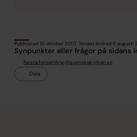
Publicerad 10 oktober 2017
Senast ändrad 6 augusti 
Synpunkter eller frågor på sidans i
farsta.forsamling@svenskakyrkan.se
Dela
Tillbaka till toppen
Tillbaka till innehållet