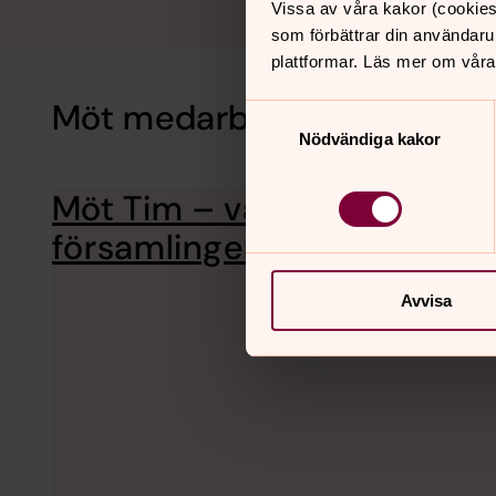
Vissa av våra kakor (cookies
som förbättrar din användaru
plattformar. Läs mer om våra
Möt medarbetarna i Farsta 
Samtyckesval
Nödvändiga kakor
Möt Tim – vaktmästare i
församlingen
Avvisa