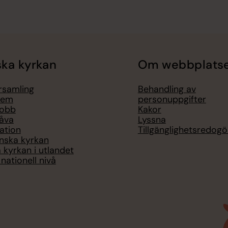
ka kyrkan
Om webbplats
örsamling
Behandling av
lem
personuppgifter
jobb
Kakor
åva
Lyssna
ation
Tillgänglighetsredogö
nska kyrkan
 kyrkan i utlandet
nationell nivå