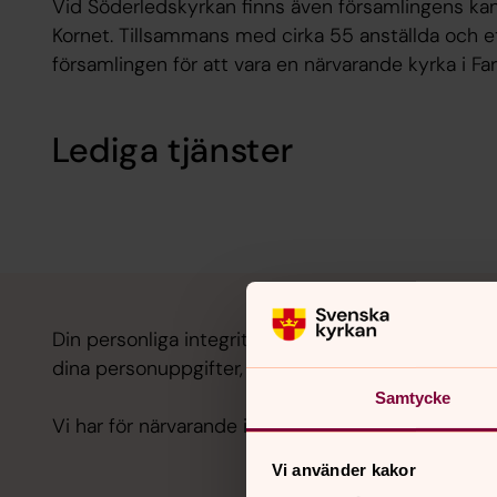
Vid Söderledskyrkan finns även församlingens ka
Kornet. Tillsammans med cirka 55 anställda och et
församlingen för att vara en närvarande kyrka i Far
Lediga tjänster
Din personliga integritet är viktig för oss och därf
dina personuppgifter, läs mer på
GDPR - jobbans
Samtycke
Vi har för närvarande inga lediga tjänster.
Vi använder kakor