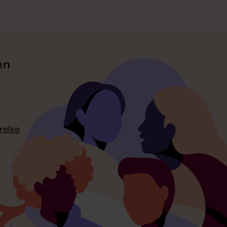
en
relse