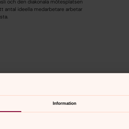
nsli och den diakonala mötesplatsen
t antal ideella medarbetare arbetar
sta.
ör vill vi informera om hur vi behandlar
ökan
Information