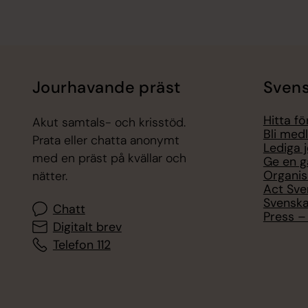
Jourhavande präst
Svens
Hitta f
Akut samtals- och krisstöd.
Bli med
Prata eller chatta anonymt
Lediga 
med en präst på kvällar och
Ge en g
Organis
nätter.
Act Sve
Svenska
Chatt
Press – 
Digitalt brev
Telefon 112