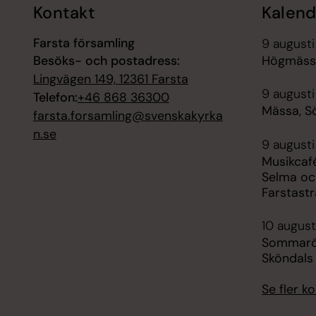
Kontakt
Kalend
Farsta församling
9 augusti
Besöks- och postadress:
Högmässa
Lingvägen 149, 12361 Farsta
9 augusti
Telefon:
+46 868 36300
Mässa, S
farsta.forsamling@svenskakyrka
n.se
9 augusti
Musikcaf
Selma oc
Farstast
10 august
Sommaröp
Sköndals 
Se fler 