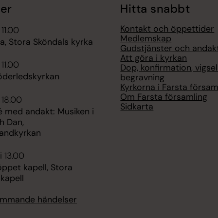
er
Hitta snabbt
Kontakt och öppettider
 11.00
Medlemskap
, Stora Sköndals kyrka
Gudstjänster och andak
Att göra i kyrkan
 11.00
Dop, konfirmation, vigse
öderledskyrkan
begravning
Kyrkorna i Farsta försam
Om Farsta församling
 18.00
Sidkarta
é med andakt: Musiken i
h Dan,
randkyrkan
i 13.00
pet kapell, Stora
kapell
kommande händelser