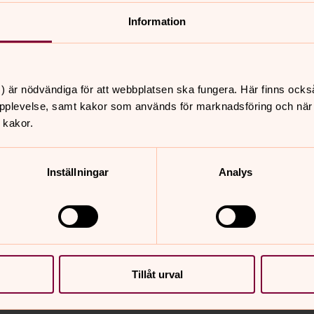
e personuppgifter som de
ll. Vi ber dig att ha dessa risker i
Information
publicering på sociala medier eller ej.
) är nödvändiga för att webbplatsen ska fungera. Här finns ocks
pplevelse, samt kakor som används för marknadsföring och när vi
n av dina personuppgifter om inte
 kakor.
heter enligt dataskyddsförordningen,
se
u även kontaktuppgifter till oss och vårt
Inställningar
Analys
nnehåll?
Tillåt urval