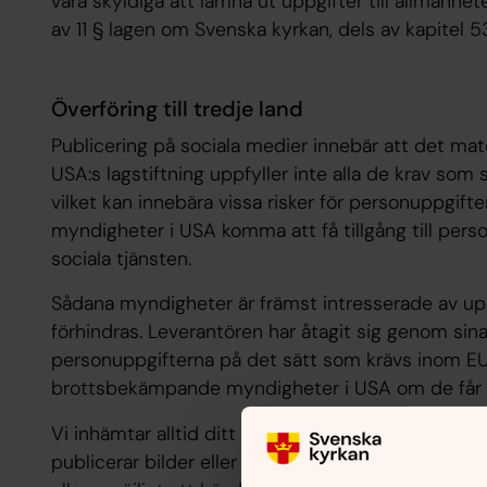
vara skyldiga att lämna ut uppgifter till allmänhe
av 11 § lagen om Svenska kyrkan, dels av kapitel 5
Överföring till tredje land
Publicering på sociala medier innebär att det mate
USA:s lagstiftning uppfyller inte alla de krav som 
vilket kan innebära vissa risker för personuppgif
myndigheter i USA komma att få tillgång till pers
sociala tjänsten.
Sådana myndigheter är främst intresserade av uppg
förhindras. Leverantören har åtagit sig genom sina 
personuppgifterna på det sätt som krävs inom EU,
brottsbekämpande myndigheter i USA om de får 
Vi inhämtar alltid ditt samtycke till överföring av 
publicerar bilder eller andra personuppgifter om d