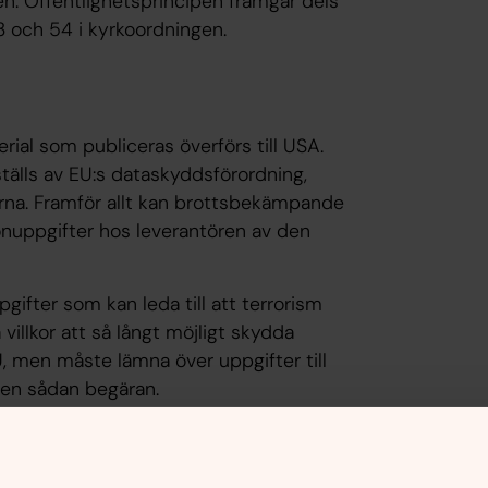
ten. Offentlighetsprincipen framgår dels
3 och 54 i kyrkoordningen.
rial som publiceras överförs till USA.
ställs av EU:s dataskyddsförordning,
terna. Framför allt kan brottsbekämpande
onuppgifter hos leverantören av den
ifter som kan leda till att terrorism
villkor att så långt möjligt skydda
 men måste lämna över uppgifter till
en sådan begäran.
personuppgifter till tredje land innan vi
ig på sociala medier. Det kan vara svårt