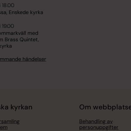
i 18.00
ssa, Enskede kyrka
i 19.00
sommarkväll med
m Brass Quintet,
kyrka
kommande händelser
ka kyrkan
Om webbplats
örsamling
Behandling av
lem
personuppgifter