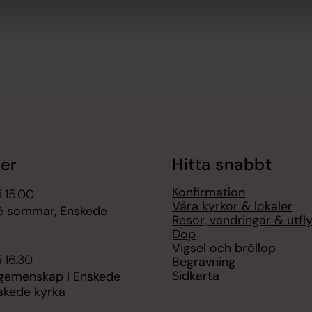
er
Hitta snabbt
Konfirmation
i 15.00
Våra kyrkor & lokaler
é sommar, Enskede
Resor, vandringar & utfl
Dop
Vigsel och bröllop
i 16.30
Begravning
Sidkarta
gemenskap i Enskede
nskede kyrka