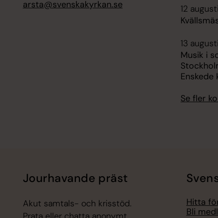
arsta@svenskakyrkan.se
12 august
Kvällsmä
13 august
Musik i 
Stockhol
Enskede 
Se fler 
Jourhavande präst
Svens
Hitta f
Akut samtals- och krisstöd.
Bli med
Prata eller chatta anonymt