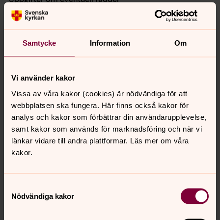
Om en fadder anges kommer hen att antecknas under
dopsamtalet och bevaras i dopboken för historiska
ändamål. Registreringen utförs med stöd av
Samtycke
Information
Om
verksamhetens och den döptes berättigade intresse av
att dokumentera barnets fadder. Bevarandet sker
därefter med stöd av arkivändamål av allmänt intresse.
Vi använder kakor
Vilka personuppgifter behandlar vi?
Vissa av våra kakor (cookies) är nödvändiga för att
Anmälan till dop görs vanligtvis via vår
webbplatsen ska fungera. Här finns också kakor för
webbokningstjänst, telefon eller e-post.
analys och kakor som förbättrar din användarupplevelse,
Personuppgifterna lämnas av den som gör dopanmälan.
samt kakor som används för marknadsföring och när vi
För vårdnadshavare
rör det sig vanligtvis om namn,
länkar vidare till andra plattformar. Läs mer om våra
personnummer, civilstatus, e-postadress,
kakor.
telefonnummer och postadress.
För barn
rör det sig om namn, personnummer, datum för
Samtyckesval
dop och namn på eventuell fadder.
Nödvändiga kakor
För eventuell fadder
rör det sig om fadderns namn och