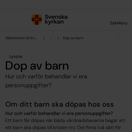
Till innehållet
Till undermeny
Sök
Meny
Välkommen till Enskede-Årsta församling
...
Dop av barn
Lyssna
Dop av barn
Hur och varför behandlar vi era
personuppgifter?
Om ditt barn ska döpas hos oss
Hur och varför behandlar vi era personuppgifter?
Ett barn får döpas när båda vårdnadshavarna begär att
ett barn ska döpas till kristen tro. Det finns två sätt för