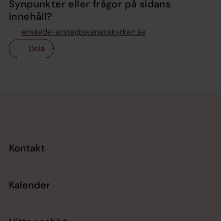
Synpunkter eller frågor på sidans
innehåll?
enskede-arsta@svenskakyrkan.se
Dela
Tillbaka till toppen
Tillbaka till innehållet
Kontakt
Kalender