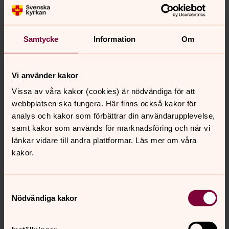
din befattning.
Hur länge behandlar vi personuppgifterna?
Dina uppgifter sparas så länge du väljer att
Samtycke
Information
Om
prenumerera på vårt nyhetsbrev. När du väljer att
avsluta din prenumeration raderas dina sparade
uppgifter från prenumerationslistan.
Vi använder kakor
Vilka rättigheter har du?
Vissa av våra kakor (cookies) är nödvändiga för att
Enskede-Årsta församling ansvarar för hanteringen av
webbplatsen ska fungera. Här finns också kakor för
dina personuppgifter om inte annat nämns ovan. För
analys och kakor som förbättrar din användarupplevelse,
information om dina rättigheter enligt
samt kakor som används för marknadsföring och när vi
dataskyddsförordningen,
se startsidan
för denna
länkar vidare till andra plattformar. Läs mer om våra
integritetspolicy. Där hittar du även kontaktuppgifter till
kakor.
oss och vårt dataskyddsombud.
Samtyckesval
Nödvändiga kakor
Senast ändrad 17 maj 2022
Synpunkter eller frågor på sidans