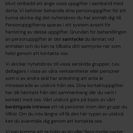
blivit ombedd att ange vissa uppgifter i samband med
detta. Vi behöver behandla dina personuppgifter för att
kunna skicka dig det nyhetsbrev du har anmält dig till.
Personuppgifterna sparas i ett system avsett för
hantering av dessa uppgifter. Grunden för behandlingen
av personuppgifter är det
samtycke
du lämnat vid
anmälan och du kan ta tillbaka ditt samtycke när som
helst genom att kontakta oss.
Vi skickar nyhetsbrev till vissa särskilda grupper, t.ex.
deltagare i vissa av våra verksamheter eller personer
som vi av andra skäl har anledning att anta är
intresserade av utskick från oss. Dina kontaktuppgifter
har då hämtats från det sammanhang där du varit i
kontakt med oss. Vårt utskick görs på basis av vårt
berättigade intresse
att nå personer inom den grupp du
tillhör. Om du inte längre vill få den här typen av utskick
kan du avanmäla dig genom att kontakta oss.
Vi kan komma att ta hjälp av en eller flera tredje parter