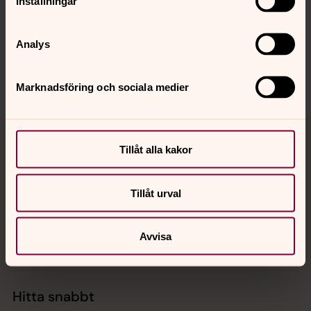
Inställningar
innehåll?
enskede-arsta@svenskakyrkan.se
Analys
Dela
Marknadsföring och sociala medier
Tillbaka till toppen
Tillbaka till innehållet
Tillåt alla kakor
Kontakt
Tillåt urval
Avvisa
Kalender
Hitta snabbt