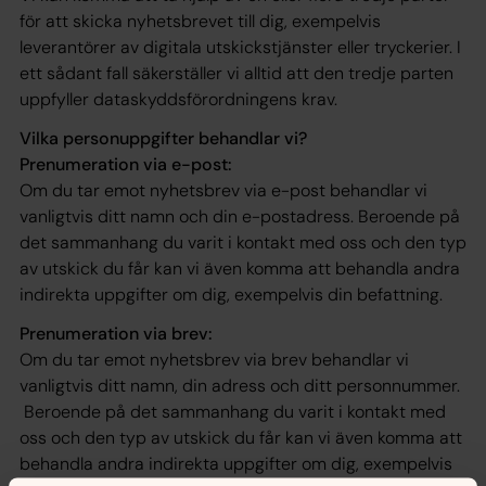
för att skicka nyhetsbrevet till dig, exempelvis
leverantörer av digitala utskickstjänster eller tryckerier. I
ett sådant fall säkerställer vi alltid att den tredje parten
uppfyller dataskyddsförordningens krav.
Vilka personuppgifter behandlar vi?
Prenumeration via e-post:
Om du tar emot nyhetsbrev via e-post behandlar vi
vanligtvis ditt namn och din e-postadress. Beroende på
det sammanhang du varit i kontakt med oss och den typ
av utskick du får kan vi även komma att behandla andra
indirekta uppgifter om dig, exempelvis din befattning.
Prenumeration via brev:
Om du tar emot nyhetsbrev via brev behandlar vi
vanligtvis ditt namn, din adress och ditt personnummer.
Beroende på det sammanhang du varit i kontakt med
oss och den typ av utskick du får kan vi även komma att
behandla andra indirekta uppgifter om dig, exempelvis