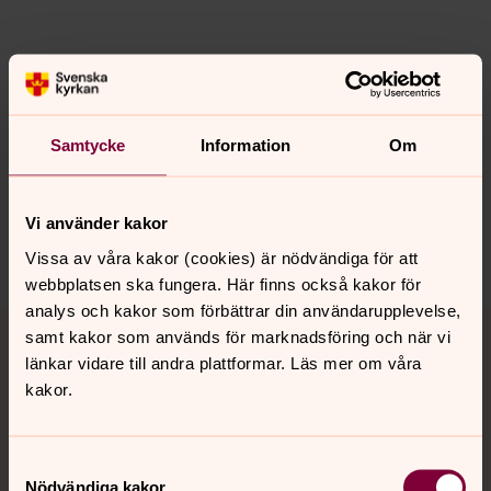
Senast ändrad 22 april 2016
Synpunkter eller frågor på sidans
innehåll?
Samtycke
Information
Om
enanger-njutanger.forsamling@svenskakyrkan.se
Dela
Vi använder kakor
Vissa av våra kakor (cookies) är nödvändiga för att
webbplatsen ska fungera. Här finns också kakor för
analys och kakor som förbättrar din användarupplevelse,
Tillbaka till toppen
Tillbaka till innehållet
samt kakor som används för marknadsföring och när vi
länkar vidare till andra plattformar. Läs mer om våra
kakor.
Kontakt
Samtyckesval
Nödvändiga kakor