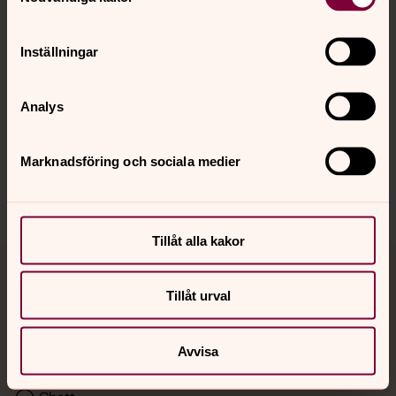
Kalender
Inställningar
Hitta snabbt
Analys
Sociala kanaler
Marknadsföring och sociala medier
Tillåt alla kakor
Jourhavande präst
Tillåt urval
Akut samtals- och krisstöd. Prata eller chatta anonymt
med en präst på kvällar och nätter.
Avvisa