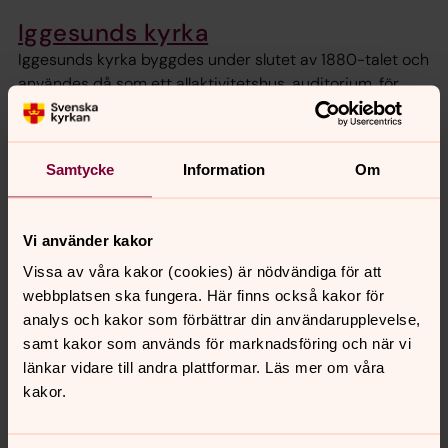
Iggesunds kyrka
Iggesunds kyrka byggdes under slutet av 1880-talet och
användes då som ett allaktivitetshus, auditorium, för
byborna.
Våra församlingshem
Samtycke
Information
Om
Finns i Njutånger, Iggesund, Nianfors och Enånger.
Vi använder kakor
Vissa av våra kakor (cookies) är nödvändiga för att
webbplatsen ska fungera. Här finns också kakor för
analys och kakor som förbättrar din användarupplevelse,
samt kakor som används för marknadsföring och när vi
länkar vidare till andra plattformar. Läs mer om våra
kakor.