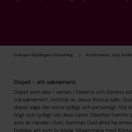
Enånger-Njutångers församling
Konfirmation, dop, bröl
Dopet - ett sakrament.
Dopet som sker i vatten, i Faderns och Sonens oc
två sakrament, instiftat av Jesus Kristus själv. G
dopet sägs det extra tydligt och personligt. Vi
högt och tydligt vid dess namn. Därefter framför 
som än händer i livet, kommer Gud alltid ha oms
födelse, ett nytt liv börjar tillsammans med Kristu