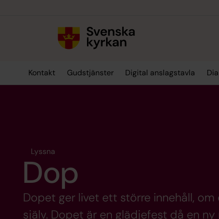
Till innehållet
Till undermeny
Kontakt
Gudstjänster
Digital anslagstavla
Dia
Lyssna
Dop
Dopet ger livet ett större innehåll, om 
själv. Dopet är en glädjefest då en ny