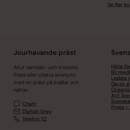
Se fler 
Jourhavande präst
Svens
Hitta f
Akut samtals- och krisstöd.
Bli med
Prata eller chatta anonymt
Lediga 
med en präst på kvällar och
Ge en g
Organis
nätter.
Act Sve
Svenska
Chatt
Press – 
Digitalt brev
Telefon 112