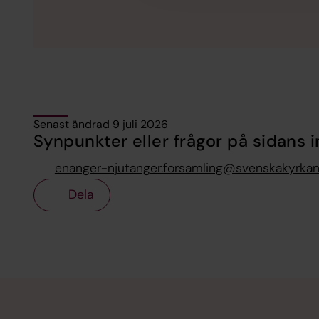
Senast ändrad 9 juli 2026
Synpunkter eller frågor på sidans i
enanger-njutanger.forsamling@svenskakyrkan
Dela
Tillbaka till toppen
Tillbaka till innehållet