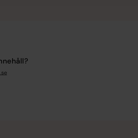
nnehåll?
.se