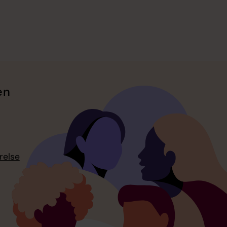
en
relse