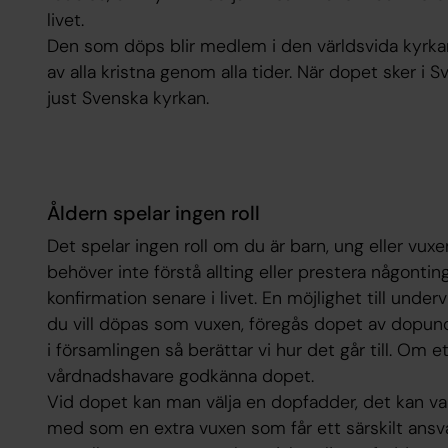
livet.
Den som döps blir medlem i den världsvida kyrkan,
av alla kristna genom alla tider. När dopet sker i
just Svenska kyrkan.
Åldern spelar ingen roll
Det spelar ingen roll om du är barn, ung eller vuxe
behöver inte förstå allting eller prestera någonting
konfirmation senare i livet. En möjlighet till under
du vill döpas som vuxen, föregås dopet av dopund
i församlingen så berättar vi hur det går till. Om 
vårdnadshavare godkänna dopet.
Vid dopet kan man välja en dopfadder, det kan var
med som en extra vuxen som får ett särskilt ansv