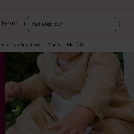
Sök
Kyrkor
Mer (3)
r & församlingshem
Musik