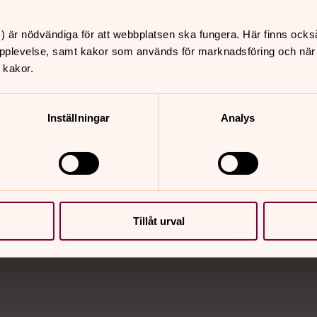
) är nödvändiga för att webbplatsen ska fungera. Här finns ocks
pplevelse, samt kakor som används för marknadsföring och när vi
a om dop. Tel: 0650-76540.
 kakor.
iljen eller den vuxne som önskar bli
Inställningar
Analys
Tillåt urval