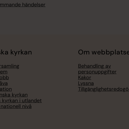
kommande händelser
ka kyrkan
Om webbplats
örsamling
Behandling av
lem
personuppgifter
jobb
Kakor
åva
Lyssna
ation
Tillgänglighetsredogö
nska kyrkan
 kyrkan i utlandet
nationell nivå