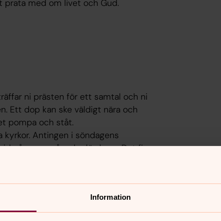
att prata med om livet och Gud.
räffar ni prästen för ett samtal och ni
n. Ett dop kan ske väldigt nära och
et pompa och ståt.
ra kyrkor. Antingen i söndagens
vid någon av våra doplördagar. Det finns
tser, men kontakta expeditionen för att
låna något av våra församlingshem
 kostnad om ni bor i annan församling.
Information
gudstjänsten.