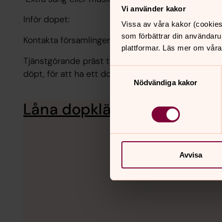
Vi använder kakor
Inför dopet:
Vissa av våra kakor (cookies
som förbättrar din användaru
Kontakta församlingens expedition för att anmäl
plattformar. Läs mer om våra
Tjänstgörande präst tar sedan kontakt med dopfam
Samtyckesval
döpt, för att ha ett dopsamtal.
Nödvändiga kakor
Låna dopklänning
Avvisa