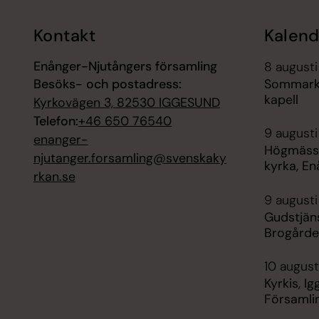
Kontakt
Kalend
Enånger-Njutångers församling
8 augusti
Besöks- och postadress:
Sommarkvä
kapell
Kyrkovägen 3, 82530 IGGESUND
Telefon:
+46 650 76540
9 augusti
enanger-
Högmässa
njutanger.forsamling@svenskaky
kyrka, E
rkan.se
9 augusti
Gudstjän
Brogård
10 august
Kyrkis, I
Församli