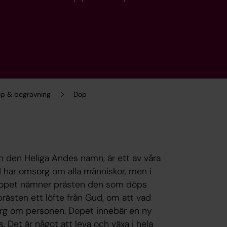
lop & begravning
Dop
h den Heliga Andes namn, är ett av våra
ud har omsorg om alla människor, men i
d dopet nämner prästen den som döps
prästen ett löfte från Gud, om att vad
org om personen. Dopet innebär en ny
s. Det är något att leva och växa i hela