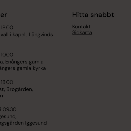
er
Hitta snabbt
Kontakt
 18.00
Sidkarta
ll i kapell, Långvinds
 10.00
, Enångers gamla
nångers gamla kyrka
 18.00
st, Brogården,
en
i 09.30
ggesund,
ngsgården Iggesund