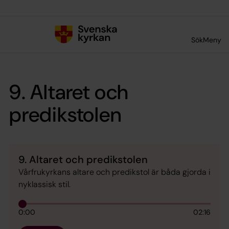
Till innehållet
Till undermeny
Sök
Meny
9. Altaret och
predikstolen
9. Altaret och predikstolen
Vårfrukyrkans altare och predikstol är båda gjorda i
nyklassisk stil.
0:00
02:16