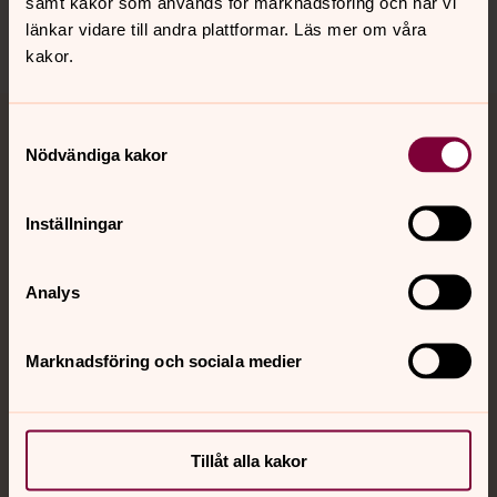
samt kakor som används för marknadsföring och när vi
länkar vidare till andra plattformar. Läs mer om våra
kakor.
Samtyckesval
Jourhavande präst
Nödvändiga kakor
Akut samtals- och krisstöd. Prata eller chatta anonymt
med en präst på kvällar och nätter.
Inställningar
Chatt
Analys
Digitalt brev
Telefon 112
Marknadsföring och sociala medier
Svenska kyrkan
Tillåt alla kakor