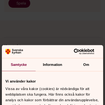
Spela
Tillbaka till toppen
Tillbaka till innehållet
Kontakt
Kalender
Samtycke
Information
Om
Hitta snabbt
Vi använder kakor
Vissa av våra kakor (cookies) är nödvändiga för att
webbplatsen ska fungera. Här finns också kakor för
Sociala kanaler
analys och kakor som förbättrar din användarupplevelse,