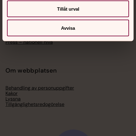
Hitta församling
Bli medlem
Tillåt urval
Lediga jobb
Ge en gåva
Organisation
Avvisa
Act Svenska kyrkan
Svenska kyrkan i utlandet
Press – nationell nivå
Om webbplatsen
Behandling av personuppgifter
Kakor
Lyssna
Tillgänglighetsredogörelse