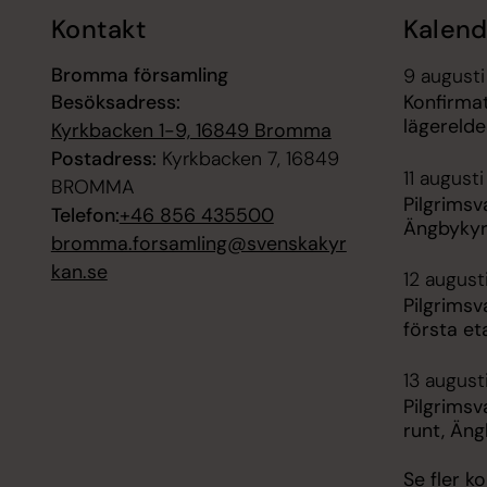
Kontakt
Kalend
Bromma församling
9 augusti
Besöksadress:
Konfirma
lägereld
Kyrkbacken 1-9, 16849 Bromma
Postadress:
Kyrkbacken 7, 16849
11 august
BROMMA
Pilgrimsv
Telefon:
+46 856 435500
Ängbyky
bromma.forsamling@svenskakyr
kan.se
12 august
Pilgrimsv
första e
13 august
Pilgrimsv
runt, Än
Se fler 