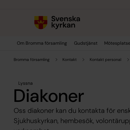
Till innehållet
Till undermeny
Om Bromma församling
Gudstjänst
Mötesplats
Bromma församling
Kontakt
Kontakt personal
Lyssna
Diakoner
Oss diakoner kan du kontakta för enski
Sjukhuskyrkan, hembesök, volontärup