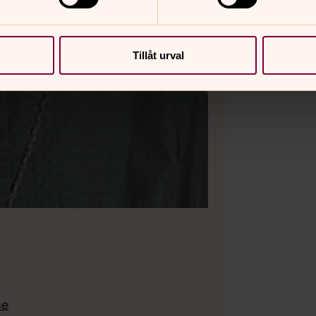
Tillåt urval
se