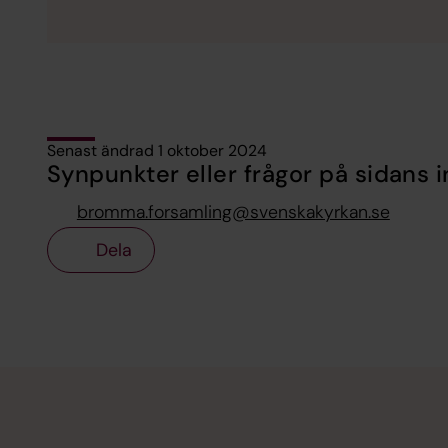
Senast ändrad 1 oktober 2024
Synpunkter eller frågor på sidans i
bromma.forsamling@svenskakyrkan.se
Dela
Tillbaka till toppen
Tillbaka till innehållet