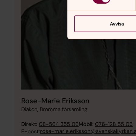
Avvisa
Rose-Marie Eriksson
Diakon, Bromma församling
Direkt:
08-564 355 06
Mobil:
076-128 55 06
rose-marie.eriksson@svenskakyrkan.
E-post: