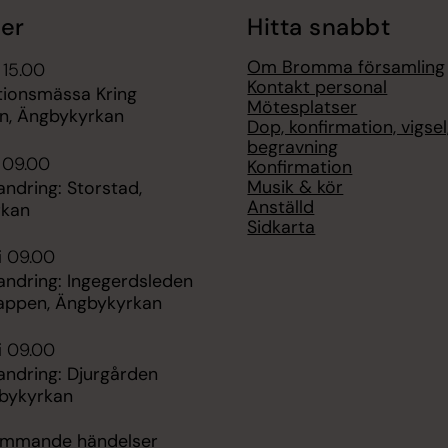
er
Hitta snabbt
Om Bromma församling
 15.00
Kontakt personal
tionsmässa Kring
Mötesplatser
en, Ängbykyrkan
Dop, konfirmation, vigsel
begravning
i 09.00
Konfirmation
Musik & kör
andring: Storstad,
Anställd
rkan
Sidkarta
i 09.00
andring: Ingegerdsleden
tappen, Ängbykyrkan
i 09.00
andring: Djurgården
gbykyrkan
kommande händelser