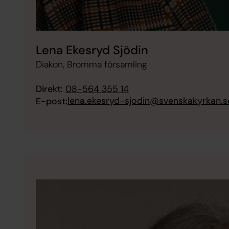
Lena Ekesryd Sjödin
Diakon, Bromma församling
Direkt:
08-564 355 14
lena.ekesryd-sjodin@svenskakyrkan.s
E-post: