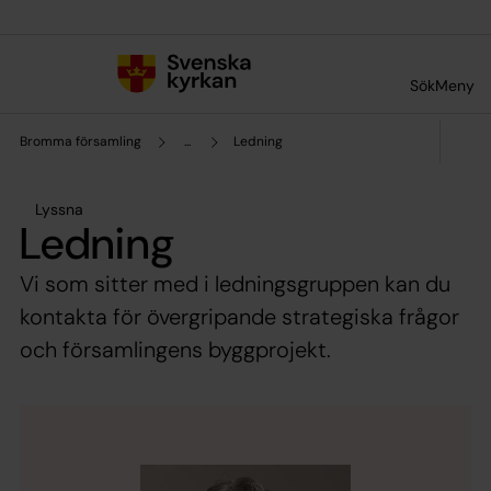
Till innehållet
Till undermeny
Sök
Meny
Bromma församling
...
Ledning
Lyssna
Ledning
Vi som sitter med i ledningsgruppen kan du
kontakta för övergripande strategiska frågor
och församlingens byggprojekt.