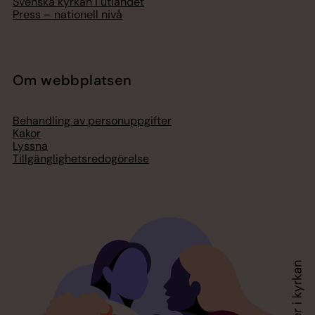
Svenska kyrkan i utlandet
Press – nationell nivå
Om webbplatsen
Behandling av personuppgifter
Kakor
Lyssna
Tillgänglighetsredogörelse