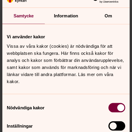
Samtycke
Information
Om
Lena Stenlund
Vi använder kakor
Överluleå kyrka, Musiker, Svenska kyrkan Boden
Vissa av våra kakor (cookies) är nödvändiga för att
webbplatsen ska fungera. Här finns också kakor för
Direkt:
0921-775 44
lena.stenlund@svenskakyrkan.se
E-post:
analys och kakor som förbättrar din användarupplevelse,
samt kakor som används för marknadsföring och när vi
länkar vidare till andra plattformar. Läs mer om våra
kakor.
Senast ändrad 10 juni 2026
Samtyckesval
Synpunkter eller frågor på sidans
Nödvändiga kakor
innehåll?
bodens.pastorat@svenskakyrkan.se
Inställningar
Dela