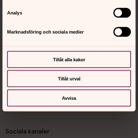
Analys
Tillbaka till toppen
Tillbaka till innehållet
Marknadsföring och sociala medier
Tillåt alla kakor
Kontakt
Tillåt urval
Kalender
Avvisa
Hitta snabbt
Sociala kanaler