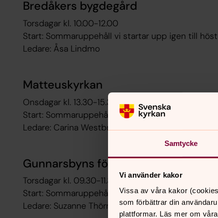
Bredåkers bygdegård
Torsdagar kl. 10.00-12.00
Start: Sommaruppehåll vi startar upp igen till höst
Ledare: Åsa Lindmo
Matteuskyrkan
Onsdagar kl. 13.30-15.30
Start: Sommaruppehåll vi startar upp igen till höst
Ledare: Carina Westbrandt
Samtycke
Gunnarsbyns församlingshem
Vi använder kakor
Torsdagar kl. 09.30-11.30
Vissa av våra kakor (cookies
Start: Sommaruppehåll vi startar upp igen till hö
som förbättrar din användaru
Ledare: Suzanne Thörnäs
plattformar. Läs mer om våra