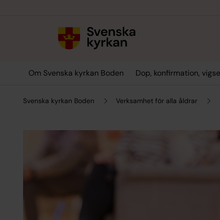
Till innehållet
Till undermeny
Om Svenska kyrkan Boden
Dop, konfirmation, vigs
Svenska kyrkan Boden
Verksamhet för alla åldrar