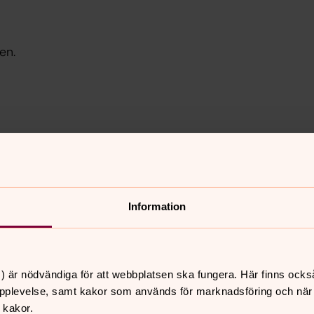
en.
en.
Information
) är nödvändiga för att webbplatsen ska fungera. Här finns ocks
sten med start 17 september.
pplevelse, samt kakor som används för marknadsföring och när vi
 kakor.