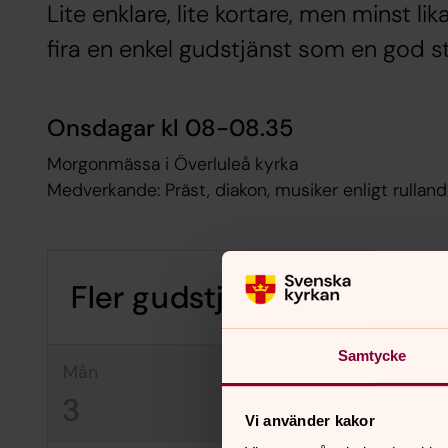
Lite enklare, lite kortare, men minst l
fira en enkel gudstjänst som en god s
Onsdagar kl 08-08.35
Morgonmässa i Överluleå kyrka
Medverkande:
Präst, diakon, musiker enligt rulla
Fler gudstjänster i Boden
Samtycke
mån
tis
on
3
4
5
Vi använder kakor