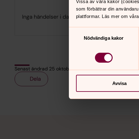
Vissa av våra kakor (cookies
som förbättrar din användaru
Inga händelser i dag.
plattformar. Läs mer om våra
Samtyckesval
Nödvändiga kakor
Senast ändrad 25 oktober 2024
Dela
Avvisa
Tillbaka till toppen
Tillbaka till innehållet