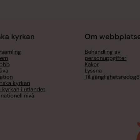
ka kyrkan
Om webbplats
örsamling
Behandling av
lem
personuppgifter
jobb
Kakor
åva
Lyssna
ation
Tillgänglighetsredogö
nska kyrkan
 kyrkan i utlandet
nationell nivå