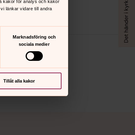
å kakor för analys och kakor
 länkar vidare till andra
Marknadsföring och
sociala medier
Tillåt alla kakor