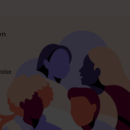
en
relse