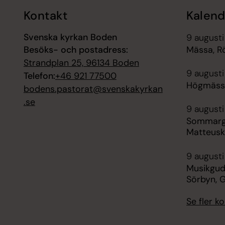
Kontakt
Kalend
Svenska kyrkan Boden
9 augusti
Besöks- och postadress:
Mässa, R
Strandplan 25, 96134 Boden
9 augusti
Telefon:
+46 921 77500
Högmässa
bodens.pastorat@svenskakyrkan
.se
9 augusti
Sommargu
Matteusk
9 augusti
Musikguds
Sörbyn, 
Se fler 