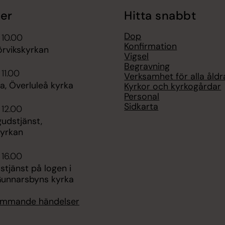
er
Hitta snabbt
Dop
 10.00
Konfirmation
örvikskyrkan
Vigsel
Begravning
 11.00
Verksamhet för alla åldr
, Överluleå kyrka
Kyrkor och kyrkogårdar
Personal
Sidkarta
 12.00
dstjänst,
yrkan
 16.00
tjänst på logen i
Gunnarsbyns kyrka
kommande händelser