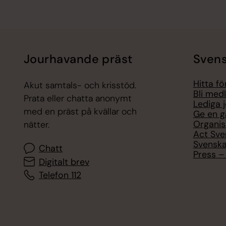
Jourhavande präst
Svens
Hitta f
Akut samtals- och krisstöd.
Bli med
Prata eller chatta anonymt
Lediga 
med en präst på kvällar och
Ge en g
Organis
nätter.
Act Sve
Svenska
Chatt
Press – 
Digitalt brev
Telefon 112