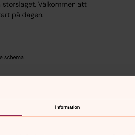
ika storslaget. Välkommen att
tart på dagen.
nde schema.
augusti 2026
Information
s
tor
fre
6
7