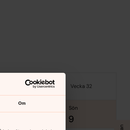
Vecka 32
Om
lör
sön
8
9