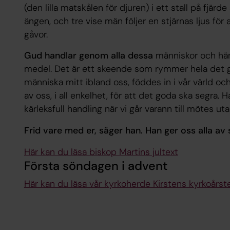
(den lilla matskålen för djuren) i ett stall på fjärde
ängen, och tre vise män följer en stjärnas ljus för 
gåvor.
Gud handlar genom alla dessa
människor och hän
medel. Det är ett skeende som rymmer hela det g
människa mitt ibland oss, föddes in i vår värld och
av oss, i all enkelhet, för att det goda ska segra. H
kärleksfull handling när vi går varann till mötes u
Frid vare med er, säger han. Han ger oss alla av sin
Här kan du läsa biskop Martins jultext
Första söndagen i advent
Här kan du läsa vår kyrkoherde Kirstens kyrkoårs