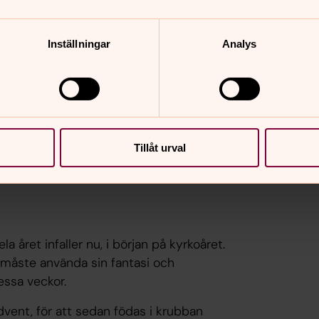
Inställningar
Analys
Tillåt urval
la året infaller nu, i början på kyrkoåret.
 måste använda sin fantasi och
essa veckor.
dvent, för att sedan födas i krubban