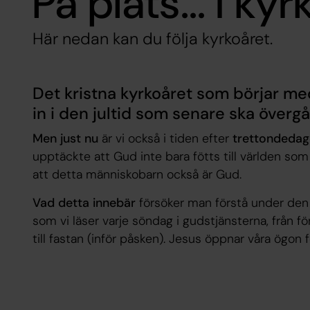
På plats… i kyr
Här nedan kan du följa kyrkoåret.
Det kristna kyrkoåret som börjar med
in i den jultid som senare ska övergå i
Men just nu
är vi också i tiden efter
trettondeda
upptäckte att Gud inte bara fötts till världen som 
att detta människobarn också är Gud.
Vad detta innebär
försöker man förstå under den 
som vi läser varje söndag i gudstjänsterna, från 
till fastan (inför påsken). Jesus öppnar våra ögon 