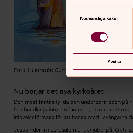
Samtyckesval
Nödvändiga kakor
Avvisa
Foto: Illustratör: Gunnel Moheim
Nu börjar det nya kyrkoåret
Den mest fantasifyllda och underbara tiden
på he
Det handlar ju inte om fantasier, utan om att man
inlevelseförmåga för att hänga med i svängarna d
Jesus rider in i Jerusalem
under jubel på första a