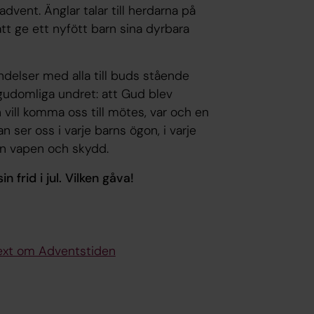
 advent. Änglar talar till herdarna på
att ge ett nyfött barn sina dyrbara
delser med alla till buds stående
udomliga undret: att Gud blev
 vill komma oss till mötes, var och en
an ser oss i varje barns ögon, i varje
tan vapen och skydd.
 frid i jul. Vilken gåva!
text om Adventstiden