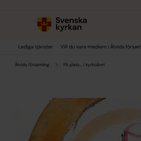
Till innehållet
Till undermeny
Lediga tjänster
Vill du vara medlem i Åtvids försam
Åtvids församling
På plats… i kyrkoåret