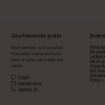
Jourhavande präst
Svens
Hitta f
Akut samtals- och krisstöd.
Bli med
Prata eller chatta anonymt
Lediga 
med en präst på kvällar och
Ge en g
Organis
nätter.
Act Sve
Svenska
Chatt
Press – 
Digitalt brev
Telefon 112