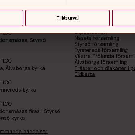
er
Hitta snabbt
Tillåt urval
Expeditionen
 11.00
Näsets församling
tionsmässa, Styrsö
Styrsö församling
Tynnereds församling
Västra Frölunda församl
 11.00
Älvsborgs församling
Präster och diakoner i p
, Älvsborgs kyrka
Sidkarta
 11.00
ynnereds kyrka
 11.00
ionsmässa firas i Styrsö
onsö kyrka
kommande händelser