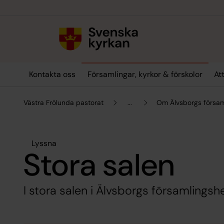
Till innehållet
Till undermeny
Kontakta oss
Församlingar, kyrkor & förskolor
At
Västra Frölunda pastorat
...
Om Älvsborgs försam
Lyssna
Stora salen
I stora salen i Älvsborgs församlings