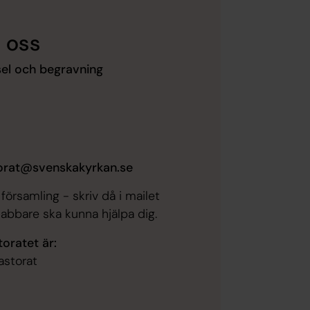
 oss
sel och begravning
storat@svenskakyrkan.se
församling - skriv då i mailet
snabbare ska kunna hjälpa dig.
oratet är:
astorat