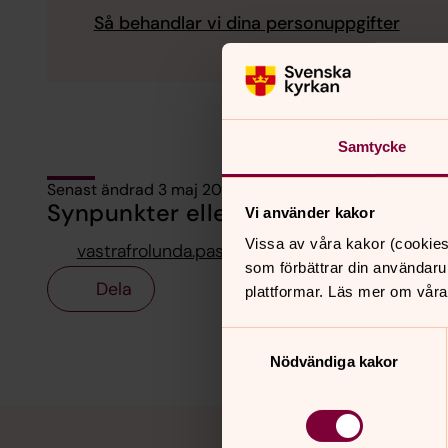
Så behandlar vi dina personuppgifter
Samtycke
Senast ändrad 3 maj 2019
Synpunkter eller frågor på sidans i
Vi använder kakor
Vissa av våra kakor (cookies
vastrafrolunda.pastorat@svenskakyrkan.se
som förbättrar din användaru
Dela
plattformar. Läs mer om våra
Samtyckesval
Nödvändiga kakor
Tillbaka till toppen
Tillbaka till innehållet