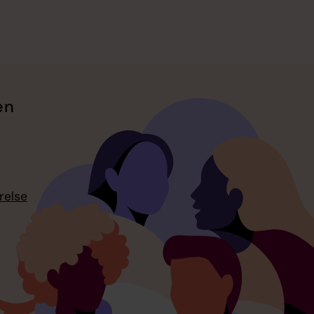
en
relse