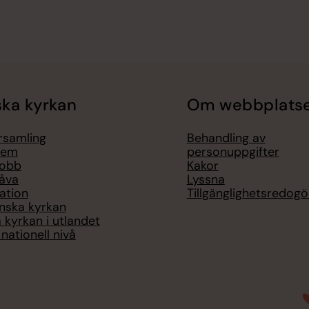
ka kyrkan
Om webbplats
örsamling
Behandling av
lem
personuppgifter
jobb
Kakor
åva
Lyssna
ation
Tillgänglighetsredogö
nska kyrkan
 kyrkan i utlandet
nationell nivå