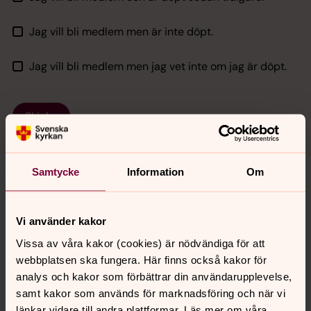
Jag vill bli medlem men är inte döpt.
Jag vill bli medlem men jag vet inte om jag är döpt.
Skicka
Samtycke
Information
Om
Senast ändrad 7 maj 2026
Vi använder kakor
Synpunkter eller frågor på sidans
innehåll?
Vissa av våra kakor (cookies) är nödvändiga för att
webbplatsen ska fungera. Här finns också kakor för
vaxjo.pastorat@svenskakyrkan.se
analys och kakor som förbättrar din användarupplevelse,
Dela
samt kakor som används för marknadsföring och när vi
länkar vidare till andra plattformar. Läs mer om våra