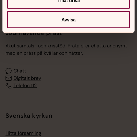
Tillåt urval
Avvisa
Jourhavande präst
Akut samtals- och krisstöd. Prata eller chatta anonymt
med en präst på kvällar och nätter.
Chatt
Digitalt brev
Telefon 112
Svenska kyrkan
Hitta församling