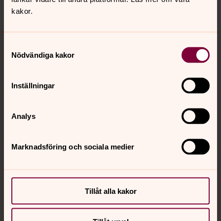
kakor.
Tillbaka till toppen
Tillbaka till innehållet
Samtyckesval
Nödvändiga kakor
Kontakt
Inställningar
Analys
Kalender
Marknadsföring och sociala medier
Hitta snabbt
Tillåt alla kakor
Sociala kanaler