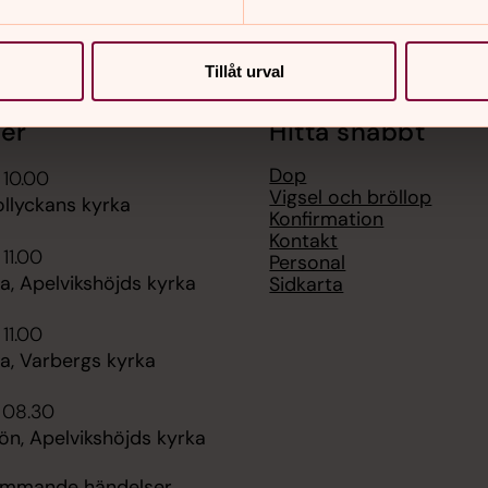
Tillåt urval
er
Hitta snabbt
Dop
 10.00
Vigsel och bröllop
ollyckans kyrka
Konfirmation
Kontakt
 11.00
Personal
, Apelvikshöjds kyrka
Sidkarta
 11.00
, Varbergs kyrka
i 08.30
n, Apelvikshöjds kyrka
kommande händelser