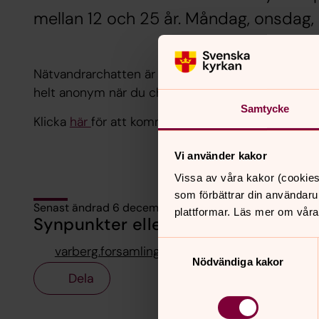
mellan 12 och 25 år. Måndag, onsdag,
Nätvandrarchatten är en del av Kyrkans SOS. Självk
helt anonym när du chattar.
Samtycke
Klicka
här
för att komma vidare till
Nätvandrarcha
Vi använder kakor
Vissa av våra kakor (cookies
som förbättrar din användaru
Senast ändrad 6 december 2024
plattformar. Läs mer om våra
Synpunkter eller frågor på sidans i
Samtyckesval
varberg.forsamling@svenskakyrkan.se
Nödvändiga kakor
Dela