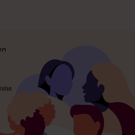
en
relse