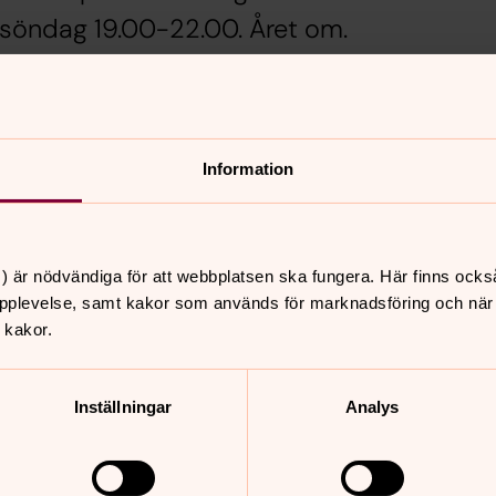
 söndag 19.00-22.00. Året om.
lart har alla tystnadsplikt. Och du är
Information
tten
) är nödvändiga för att webbplatsen ska fungera. Här finns ocks
pplevelse, samt kakor som används för marknadsföring och när vi
 kakor.
nnehåll?
Inställningar
Analys