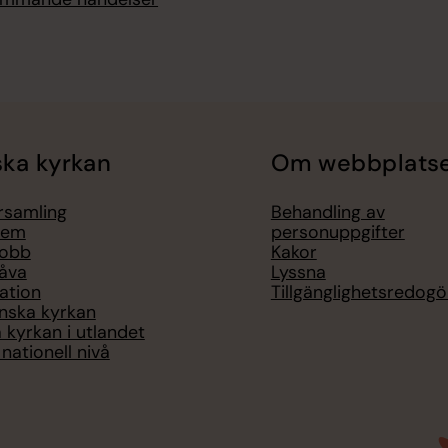
ka kyrkan
Om webbplats
örsamling
Behandling av
lem
personuppgifter
jobb
Kakor
åva
Lyssna
ation
Tillgänglighetsredogö
nska kyrkan
 kyrkan i utlandet
nationell nivå