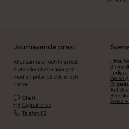
Jourhavande präst
Svens
Hitta f
Akut samtals- och krisstöd.
Bli med
Prata eller chatta anonymt
Lediga 
med en präst på kvällar och
Ge en g
Organis
nätter.
Act Sve
Svenska
Chatt
Press – 
Digitalt brev
Telefon 112