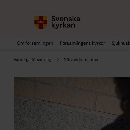
Till innehållet
Till undermeny
Om församlingen
Församlingens kyrkor
Sjukhus
Varbergs församling
Nätvandrarchatten