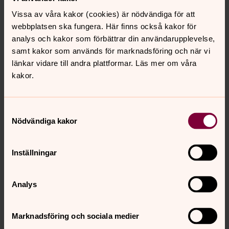
Att lämplig plats i första hand är på församlingens
Vissa av våra kakor (cookies) är nödvändiga för att
mark.
webbplatsen ska fungera. Här finns också kakor för
analys och kakor som förbättrar din användarupplevelse,
KR § 6 Anmälningar
samt kakor som används för marknadsföring och när vi
länkar vidare till andra plattformar. Läs mer om våra
a. Inkomna skrivelser
kakor.
Inga inkomna skrivelser.
b. Delegationsärenden
Hanteras på ordinarie möte.
Samtyckesval
Nödvändiga kakor
c. Barnkonsekvensanalyser
Upprättade barnkonsekvensanalyser har tagits hänsyn
till.
Inställningar
KR 7 Mötet avslutas
Analys
Ordförande förklarar mötet avslutat.
Marknadsföring och sociala medier
Protokoll