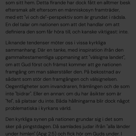
som sitt hem. Detta firande har dock fått en alltmer besk
eftersmak allt eftersom en människosyn framträder,
med ett "vi och de"-perspektiv som är grundat i rädsla.
En del talar om nationen som att det handlar om att
definiera den som får höra till, och kanske viktigast: inte.
Liknande tendenser möter oss i vissa kyrkliga
sammanhang. Där en tanke, med inspiration ifrån den
gammaltestamentliga uppmaning att "välsigna landet",
om att Gud först och främst kommer att ge nationen
framgång om man säkerställer den. På bekostnad av
sådant som stör den framgången och välsignelsen.
Oegentligheter som invandraren, främlingen och de som
inte "bidrar". Eller en annan: om du har åsikter som är
"fel", så platsar du inte. Båda hållningarna blir dock något
problematiska i kyrkans värld.
Den kyrkliga synen på nationen grundar sig i det som
sker på pingstdagen. Då samlades judar ifrån "alla länder
under himlen" (Apg 2:5) och fick hör om Guds under. I