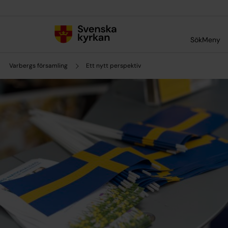
Till innehållet
Till undermeny
Sök
Meny
Varbergs församling
Ett nytt perspektiv