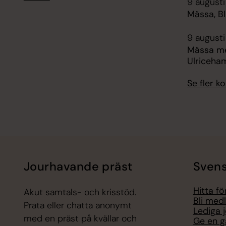
9 augusti
Mässa, B
9 augusti
Mässa me
Ulriceha
Se fler 
Jourhavande präst
Svens
Hitta f
Akut samtals- och krisstöd.
Bli med
Prata eller chatta anonymt
Lediga 
med en präst på kvällar och
Ge en g