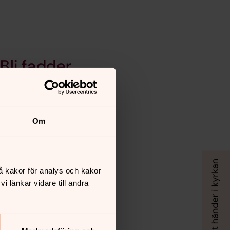
Bli fadder
Kontakter
Om
å kakor för analys och kakor
 länkar vidare till andra