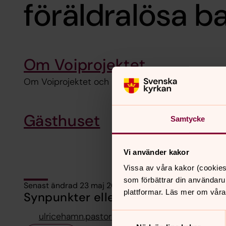
föräldralösa b
Om Voiprojektet
Om Voiprojektet och barnen
Gästhuset
Samtycke
Vi använder kakor
Vissa av våra kakor (cookies
som förbättrar din användaru
Senast ändrad 23 maj 2022
plattformar. Läs mer om våra
Synpunkter eller frågor på sidans i
ulricehamn.pastorat@svenskakyrkan.se
Samtyckesval