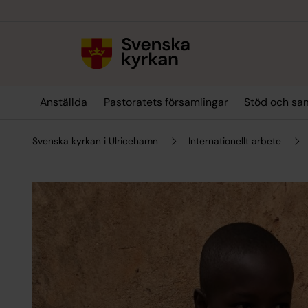
Till innehållet
Till undermeny
Anställda
Pastoratets församlingar
Stöd och sa
Svenska kyrkan i Ulricehamn
Internationellt arbete