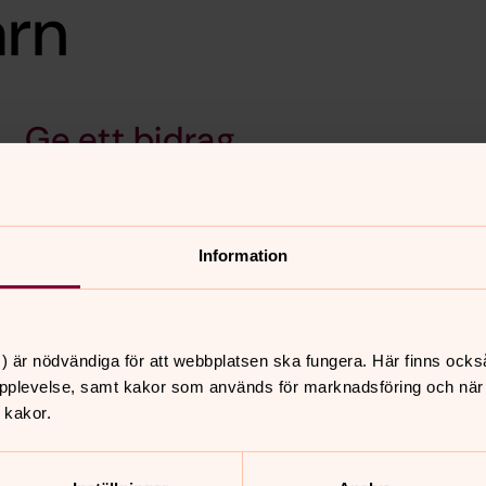
arn
Ge ett bidrag
Historik om Voiprojektet
Information
) är nödvändiga för att webbplatsen ska fungera. Här finns ocks
pplevelse, samt kakor som används för marknadsföring och när vi
 kakor.
nnehåll?