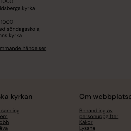
 10.00
lidsbergs kyrka
 10.00
d söndagsskola,
mns kyrka
kommande händelser
ka kyrkan
Om webbplats
örsamling
Behandling av
lem
personuppgifter
jobb
Kakor
åva
Lyssna