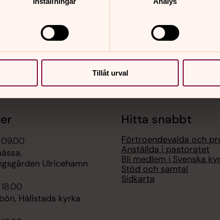
Inställningar
Analys
Tillåt urval
er
Hitta snabbt
Förtroendevalda och pr
 09.00
Anställda i pastoratet
ässa,
Bli medlem i Svenska ky
ngsgården Ulricehamn
Stöd och samtal
Sidkarta
 18.00
bön, Hällstads kyrka