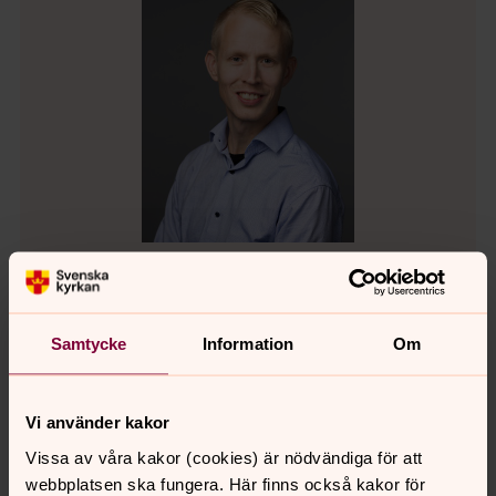
Tomas Hiding
Kantor
Samtycke
Information
Om
Direkt:
0522-64 21 23
tomas.hiding@svenskakyrkan.se
E-post:
Vi använder kakor
Vissa av våra kakor (cookies) är nödvändiga för att
webbplatsen ska fungera. Här finns också kakor för