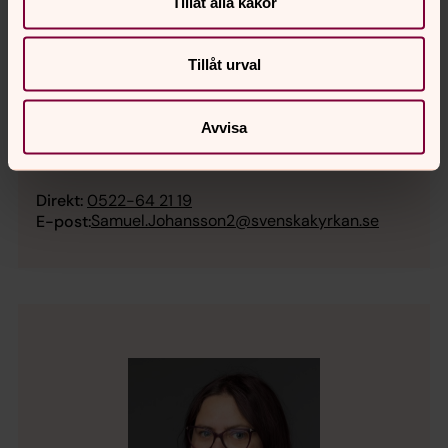
joel.holmqvist@svenskakyrkan.se
Tillåt alla kakor
E-post:
Tillåt urval
Avvisa
Samuel Johansson
Försteorganist
Direkt:
0522-64 21 19
Samuel.Johansson2@svenskakyrkan.se
E-post: