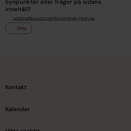
Synpunkter eller frågor på sidans
innehåll?
uddevalla.pastorat@svenskakyrkan.se
Dela
Tillbaka till toppen
Tillbaka till innehållet
Kontakt
Kalender