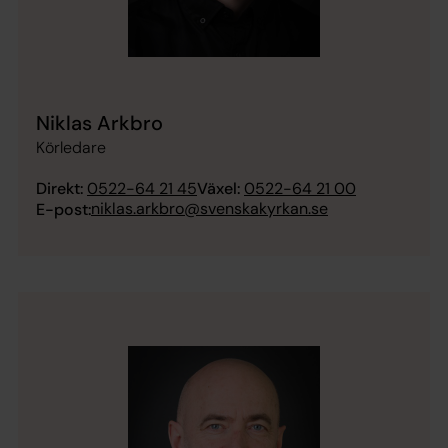
Niklas Arkbro
Körledare
Direkt:
0522-64 21 45
Växel:
0522-64 21 00
niklas.arkbro@svenskakyrkan.se
E-post: