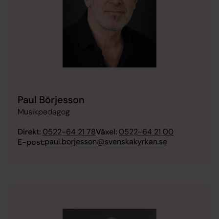
Paul Börjesson
Musikpedagog
Direkt:
0522-64 21 78
Växel:
0522-64 21 00
paul.borjesson@svenskakyrkan.se
E-post: