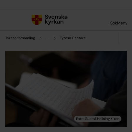
Till innehållet
Till undermeny
Sök
Meny
Tyresö församling
...
Tyresö Cantare