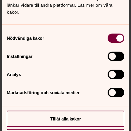
länkar vidare till andra plattformar. Läs mer om våra
Carin Horovitz
kakor.
Kyrkomusiker, Körledare, Tyresö församling
Direkt:
08-410 937 97
Samtyckesval
carin.horovitz@svenskakyrkan.se
E-post:
Nödvändiga kakor
Mer om Carin Horovitz
Inställningar
Bollmoradalens kyrka
Analys
Marknadsföring och sociala medier
Senast ändrad 22 oktober 2025
Synpunkter eller frågor på sidans
innehåll?
Tillåt alla kakor
tyreso.forsamling@svenskakyrkan.se