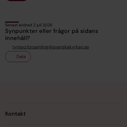
Senast ändrad 2 juli 2026
Synpunkter eller frågor på sidans
innehåll?
tyreso.forsamling@svenskakyrkan.se
Dela
Tillbaka till toppen
Tillbaka till innehållet
Kontakt