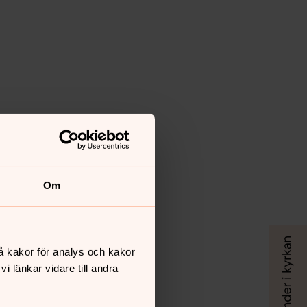
Om
å kakor för analys och kakor
 länkar vidare till andra
s kyrka