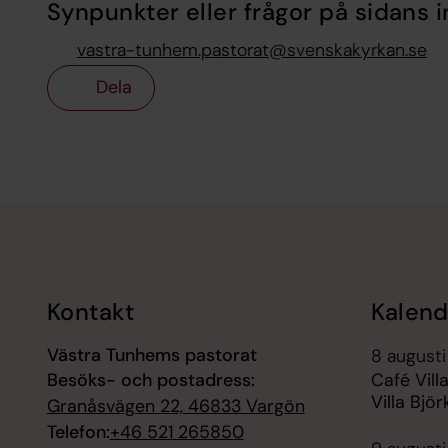
Synpunkter eller frågor på sidans i
vastra-tunhem.pastorat@svenskakyrkan.se
Dela
Tillbaka till toppen
Tillbaka till innehållet
Kontakt
Kalend
Västra Tunhems pastorat
8 augusti
Besöks- och postadress:
Café Vill
Villa Bjö
Granåsvägen 22, 46833 Vargön
Telefon:
+46 521 265850