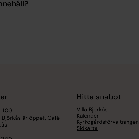
nnehåll?
er
Hitta snabbt
Villa Björkås
 11.00
Kalender
a Björkås är öppet, Café
Kyrkogårdsförvaltningen
rkås
Sidkarta