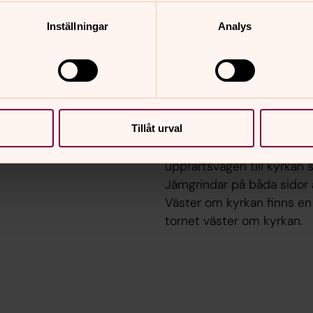
 i detta päron ligger
I södra delen av Västra T
Inställningar
Analys
n.
församlingskyrkan med anor
Hunneberg och är moderkyr
Västra Tunhem
På Tunhemsslätten alldele
Tillåt urval
Västra Tunhems kyrka och
uppfartsvägen till kyrkan
Järngrindar på båda sidor a
Väster om kyrkan finns en 
tornet väster om kyrkan.