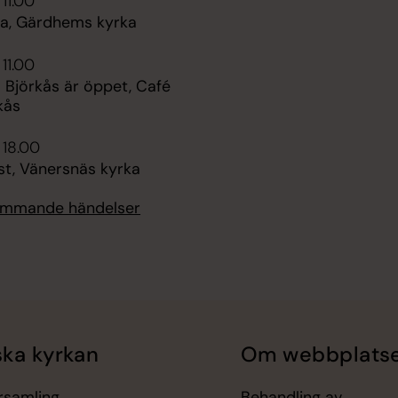
 11.00
a, Gärdhems kyrka
 11.00
a Björkås är öppet, Café
rkås
 18.00
st, Vänersnäs kyrka
kommande händelser
ka kyrkan
Om webbplats
örsamling
Behandling av