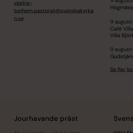
9 augusti
vastra-
Högmäss
tunhem.pastorat@svenskakyrka
n.se
9 augusti
Café Vill
Villa Bjö
9 augusti
Gudstjän
Se fler 
Jourhavande präst
Svens
Hitta f