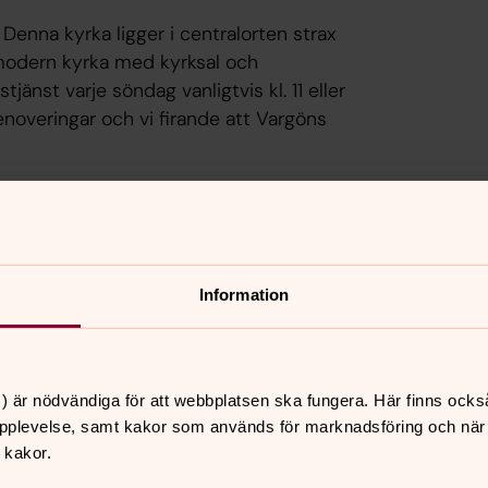
Denna kyrka ligger i centralorten strax
 modern kyrka med kyrksal och
änst varje söndag vanligtvis kl. 11 eller
enoveringar och vi firande att Vargöns
ch erbjuder flera olika verksamheter för
 mötesplats som inkluderar och öppnar
mtal och fika.
 i Västra Tunhems församling.
Information
) är nödvändiga för att webbplatsen ska fungera. Här finns ocks
pplevelse, samt kakor som används för marknadsföring och när vi
 kakor.
Västra Tunhem