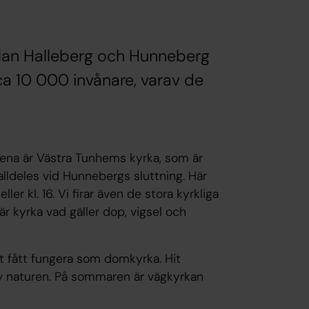
llan Halleberg och Hunneberg
ca 10 000 invånare, varav de
 ena är Västra Tunhems kyrka, som är
alldeles vid Hunnebergs sluttning. Här
ller kl. 16. Vi firar även de stora kyrkliga
r kyrka vad gäller dop, vigsel och
t fått fungera som domkyrka. Hit
av naturen. På sommaren är vägkyrkan