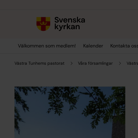
Till innehållet
Till undermeny
Välkommen som medlem!
Kalender
Kontakta oss
Västra Tunhems pastorat
Våra församlingar
Västr