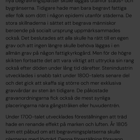
nya begravningsplatser skulle läggas utanför stads- och
bygränserna. Tidigare hade man bara begravt fattiga
eller folk som dött i någon epidemi utanför städerna. De
stora skillnaderna i sättet att begrava människor
beroende på socialt ursprung uppmärksammades
också. Det beslutades att alla skulle ha rätt till en egen
grav och att ingen längre skulle behöva läggas i en
allmän grav på någon fattigkyrkogård. Men för de högre
skikten fortsatte det att vara viktigt att uttrycka sin rang
också efter döden under lång tid därefter. Stenindustrin
utvecklades i snabb takt under 1800-talets senare del
och det gick att skaffa sig större och mer exklusiva
gravvårdar av sten än tidigare. De påkostade
gravanordningarna fick också de mest synliga
placeringarna nära gångstråken eller huvudentrén.
Under 1700-talet utvecklades föreställningen att träd
hade en renande effekt på marken och luften. År 1805
kom ett påbud om att begravningsplatserna skulle
planteras med lövträd. Denna föreställning försvann