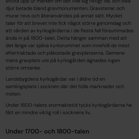
sticka upp ur marken om det ville sig riktigt illa, och lösa
djur betade bland gravmonumenten. Gravstenar och
murar revs och återanvändes på annat sätt. Mycket
talar för att brevet inte fick något större genomslag och
att vården av kyrkogårdarna i de flesta fall försummades
ända in på 1800-talet. Detta hänger samman med att
det länge var själva kyrkorummet som innehöll de mest
eftertraktade och påkostade gravplatserna. Gemene
mans gravplats ute på kyrkogården ägnades ingen
större omtanke.
Landsbygdens kyrkogårdar var i äldre tid en
samlingsplats i socknen där det hölls marknader och
möten.
Under 1600-talets stormaktstid tycks kyrkogårdarna ha
fått en mindre viktig roll i socknens liv.
Under 1700- och 1800-talen