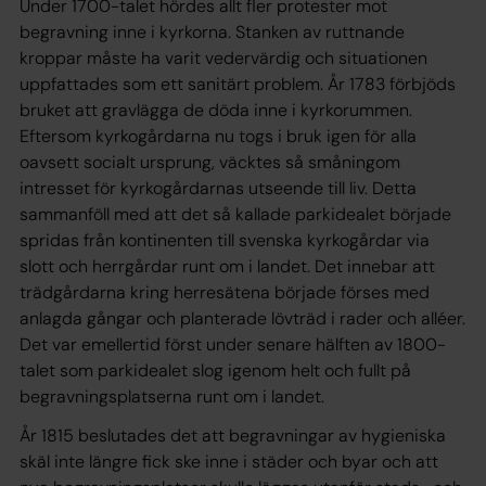
Under 1700-talet hördes allt fler protester mot
begravning inne i kyrkorna. Stanken av ruttnande
kroppar måste ha varit vedervärdig och situationen
uppfattades som ett sanitärt problem. År 1783 förbjöds
bruket att gravlägga de döda inne i kyrkorummen.
Eftersom kyrkogårdarna nu togs i bruk igen för alla
oavsett socialt ursprung, väcktes så småningom
intresset för kyrkogårdarnas utseende till liv. Detta
sammanföll med att det så kallade parkidealet började
spridas från kontinenten till svenska kyrkogårdar via
slott och herrgårdar runt om i landet. Det innebar att
trädgårdarna kring herresätena började förses med
anlagda gångar och planterade lövträd i rader och alléer.
Det var emellertid först under senare hälften av 1800-
talet som parkidealet slog igenom helt och fullt på
begravningsplatserna runt om i landet.
År 1815 beslutades det att begravningar av hygieniska
skäl inte längre fick ske inne i städer och byar och att