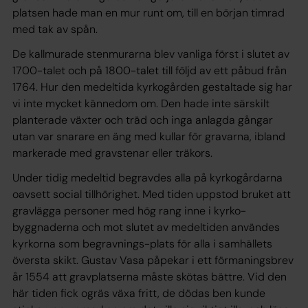
platsen hade man en mur runt om, till en början timrad
med tak av spån.
De kallmurade stenmurarna blev vanliga först i slutet av
1700-talet och på 1800-talet till följd av ett påbud från
1764. Hur den medeltida kyrkogården gestaltade sig har
vi inte mycket kännedom om. Den hade inte särskilt
planterade växter och träd och inga anlagda gångar
utan var snarare en äng med kullar för gravarna, ibland
markerade med gravstenar eller träkors.
Under tidig medeltid begravdes alla på kyrkogårdarna
oavsett social tillhörighet. Med tiden uppstod bruket att
gravlägga personer med hög rang inne i kyrko-
byggnaderna och mot slutet av medeltiden användes
kyrkorna som begravnings-plats för alla i samhällets
översta skikt. Gustav Vasa påpekar i ett förmaningsbrev
år 1554 att gravplatserna måste skötas bättre. Vid den
här tiden fick ogräs växa fritt, de dödas ben kunde