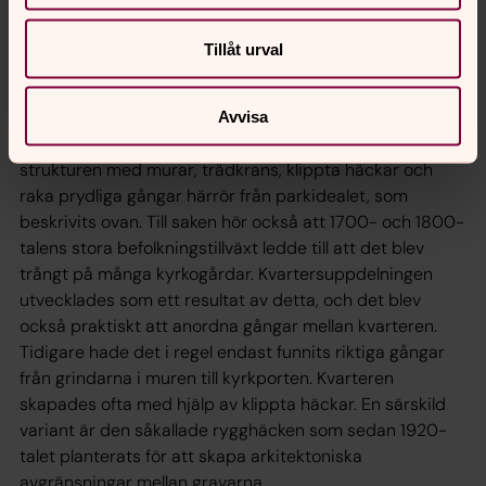
Linjegraven avskaffades i 1964 års gravrättslag.
Tillåt urval
1900- och 2000-talets kyrkogårdar
De kyrkogårdar vi ser idag har vanligen fått sin form
Avvisa
under det sena 1800-talet. Den ganska strama
strukturen med murar, trädkrans, klippta häckar och
raka prydliga gångar härrör från parkidealet, som
beskrivits ovan. Till saken hör också att 1700- och 1800-
talens stora befolkningstillväxt ledde till att det blev
trångt på många kyrkogårdar. Kvartersuppdelningen
utvecklades som ett resultat av detta, och det blev
också praktiskt att anordna gångar mellan kvarteren.
Tidigare hade det i regel endast funnits riktiga gångar
från grindarna i muren till kyrkporten. Kvarteren
skapades ofta med hjälp av klippta häckar. En särskild
variant är den såkallade rygghäcken som sedan 1920-
talet planterats för att skapa arkitektoniska
avgränsningar mellan gravarna.