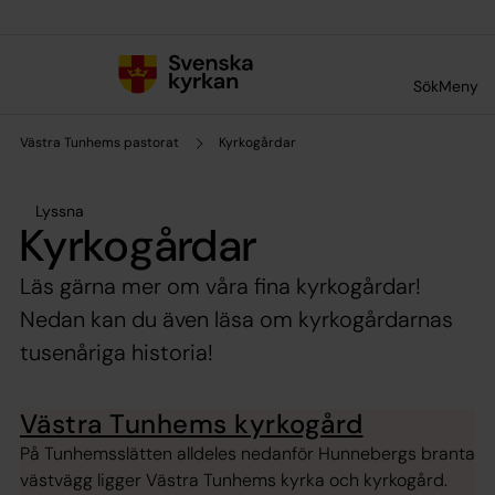
Till innehållet
Till undermeny
Sök
Meny
Västra Tunhems pastorat
Kyrkogårdar
Lyssna
Kyrkogårdar
Läs gärna mer om våra fina kyrkogårdar!
Nedan kan du även läsa om kyrkogårdarnas
tusenåriga historia!
Västra Tunhems kyrkogård
På Tunhemsslätten alldeles nedanför Hunnebergs branta
västvägg ligger Västra Tunhems kyrka och kyrkogård.