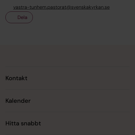
vastra-tunhem.pastorat@svenskakyrkan.se
Dela
Tillbaka till toppen
Tillbaka till innehållet
Kontakt
Kalender
Hitta snabbt