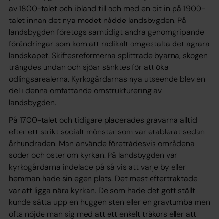
av 1800-talet och ibland till och med en bit in på 1900-
talet innan det nya modet nådde landsbygden. På
landsbygden företogs samtidigt andra genomgripande
förändringar som kom att radikalt omgestalta det agrara
landskapet. Skiftesreformerna splittrade byarna, skogen
trängdes undan och sjöar sänktes för att öka
odlingsarealerna. Kyrkogårdarnas nya utseende blev en
del i denna omfattande omstrukturering av
landsbygden.
På 1700-talet och tidigare placerades gravarna alltid
efter ett strikt socialt mönster som var etablerat sedan
århundraden. Man använde företrädesvis områdena
söder och öster om kyrkan. På landsbygden var
kyrkogårdarna indelade på så vis att varje by eller
hemman hade sin egen plats. Det mest eftertraktade
var att ligga nära kyrkan. De som hade det gott ställt
kunde sätta upp en huggen sten eller en gravtumba men
ofta nöjde man sig med att ett enkelt träkors eller att