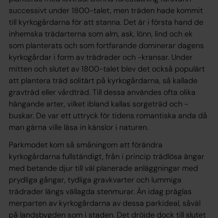
successivt under 1800-talet, men träden hade kommit
till kyrkogårdarna för att stanna. Det är i första hand de
inhemska trädarterna som alm, ask, lönn, lind och ek
som planterats och som fortfarande dominerar dagens
kyrkogårdar i form av trädrader och -kransar. Under
mitten och slutet av 1800-talet blev det också populärt
att plantera träd solitärt på kyrkogårdarna, så kallade
gravträd eller vårdträd. Till dessa användes ofta olika
hängande arter, vilket ibland kallas sorgeträd och -
buskar. De var ett uttryck för tidens romantiska anda då
man gärna ville läsa in känslor i naturen.
Parkmodet kom så småningom att förändra
kyrkogårdarna fullständigt, från i princip trädlösa ängar
med betande djur till väl planerade anläggningar med
prydliga gångar, tydliga gravkvarter och lummiga
trädrader längs vällagda stenmurar. Än idag präglas
merparten av kyrkogårdarna av dessa parkideal, såväl
på landsbygden som i staden. Det dröjde dock till slutet