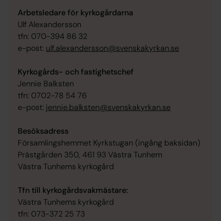
Arbetsledare för kyrkogårdarna
Ulf Alexandersson
tfn: 070-394 86 32
e-post:
ulf.alexandersson@svenskakyrkan.se
Kyrkogårds- och fastighetschef
Jennie Balksten
tfn: 0702-78 54 76
e-post:
jennie.balksten@svenskakyrkan.se
Besöksadress
Församlingshemmet Kyrkstugan (ingång baksidan)
Prästgården 350, 461 93 Västra Tunhem
Västra Tunhems kyrkogård
Tfn till kyrkogårdsvakmästare:
Västra Tunhems kyrkogård
tfn: 073-372 25 73