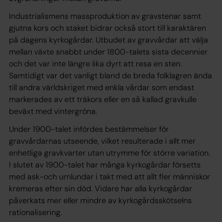
Industrialismens massproduktion av gravstenar samt
gjutna kors och staket bidrar också stort till karaktären
på dagens kyrkogårdar. Utbudet av gravvårdar att välja
mellan växte snabbt under 1800-talets sista decennier
och det var inte längre lika dyrt att resa en sten.
Samtidigt var det vanligt bland de breda folklagren ända
till andra världskriget med enkla vårdar som endast
markerades av ett träkors eller en så kallad gravkulle
beväxt med vintergröna.
Under 1900-talet infördes bestämmelser för
gravvårdarnas utseende, vilket resulterade i allt mer
enhetliga gravkvarter utan utrymme för större variation.
I slutet av 1900-talet har många kyrkogårdar försetts
med ask-och urnlundar i takt med att allt fler människor
kremeras efter sin död. Vidare har alla kyrkogårdar
påverkats mer eller mindre av kyrkogårdsskötselns
rationalisering.