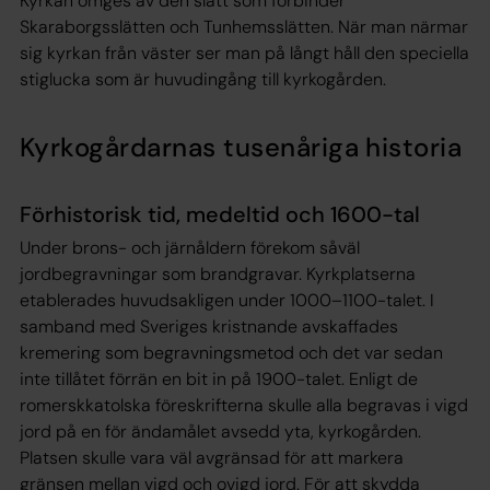
Kyrkan omges av den slätt som förbinder
Skaraborgsslätten och Tunhemsslätten. När man närmar
sig kyrkan från väster ser man på långt håll den speciella
stiglucka som är huvudingång till kyrkogården.
Kyrkogårdarnas tusenåriga historia
Förhistorisk tid, medeltid och 1600-tal
Under brons- och järnåldern förekom såväl
jordbegravningar som brandgravar. Kyrkplatserna
etablerades huvudsakligen under 1000–1100-talet. I
samband med Sveriges kristnande avskaffades
kremering som begravningsmetod och det var sedan
inte tillåtet förrän en bit in på 1900-talet. Enligt de
romerskkatolska föreskrifterna skulle alla begravas i vigd
jord på en för ändamålet avsedd yta, kyrkogården.
Platsen skulle vara väl avgränsad för att markera
gränsen mellan vigd och ovigd jord. För att skydda