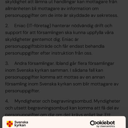
skyldighet att lämna ut handlingar kan mottagare från
allmänheten bli mottagare av information om
personuppgifter om de inte är skyddade av sekretess.
2. Eniac (IT-företag) hanterar nödvändig drift och
support för att församlingen ska kunna uppfylla våra
skyldigheter gentemot dig. Eniac är
personuppgiftsbiträde och får endast behandla
personuppgifter efter instruktion från oss.
3. Andra församlingar. Ibland går flera församlingar
inom Svenska kyrkan samman. I sådana fall kan
personuppgifter komma att mottas av en annan
församling inom Svenska kyrkan som blir mottagare av
personuppgifter.
4. Myndigheter och begravningsombud. Myndigheter
och utsett begravningsombud kan komma att få del av
personuppgifter om dig om det krävs enligt lag. Ett
begravningsombud övervakar församlingens