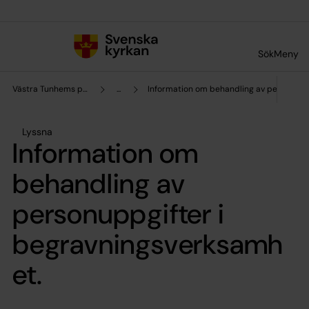
Till innehållet
Till undermeny
Sök
Meny
Västra Tunhems pastorat
...
Information om behandling av personupp
Lyssna
Information om
behandling av
personuppgifter i
begravningsverksamh
et.