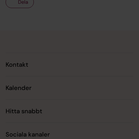
Dela
Tillbaka till toppen
Tillbaka till innehållet
Kontakt
Kalender
Hitta snabbt
Sociala kanaler