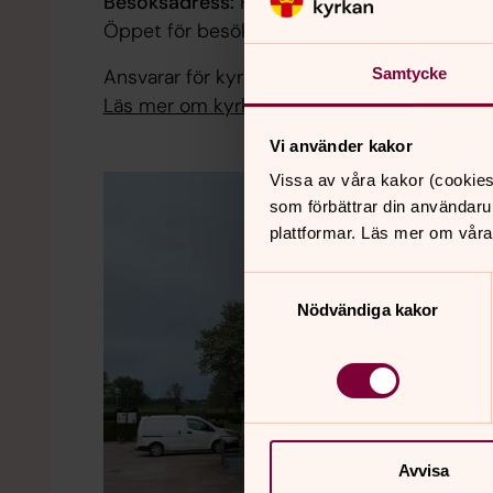
Besöksadress:
Fredsbergsvägen 5, Törebod
Öppet för besök efter överenskommelse.
Ansvarar för kyrkogårdar, gravar, gravskötsel
Samtycke
Läs mer om kyrkogårdsförvaltningen
Vi använder kakor
Vissa av våra kakor (cookies
som förbättrar din användaru
plattformar. Läs mer om våra
Samtyckesval
Nödvändiga kakor
Avvisa