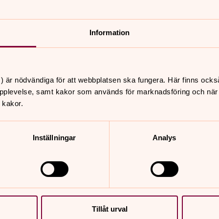
a
 m.m. i hela Töreboda pastorat.
Information
) är nödvändiga för att webbplatsen ska fungera. Här finns ocks
pplevelse, samt kakor som används för marknadsföring och när vi
 kakor.
Inställningar
Analys
Tillåt urval