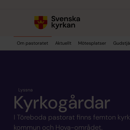
Till innehållet
Till undermeny
Om pastoratet
Aktuellt
Mötesplatser
Gudstjä
Lyssna
Kyrkogårdar
I Töreboda pastorat finns femton kyr
kommun och Hova-området.