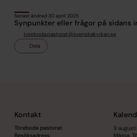
Senast ändrad 30 april 2025
Synpunkter eller frågor på sidans i
toreboda.pastorat@svenskakyrkan.se
Dela
Tillbaka till toppen
Tillbaka till innehållet
Kontakt
Kalend
Töreboda pastorat
9 augusti
Besöksadress:
Mässa, T