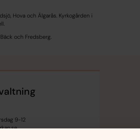
dsjö, Hova och Älgarås. Kyrkogården i
l.
i Bäck och Fredsberg.
valtning
rsdag 9-12
rkan.se