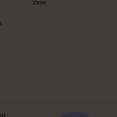
Vimeo
n
en