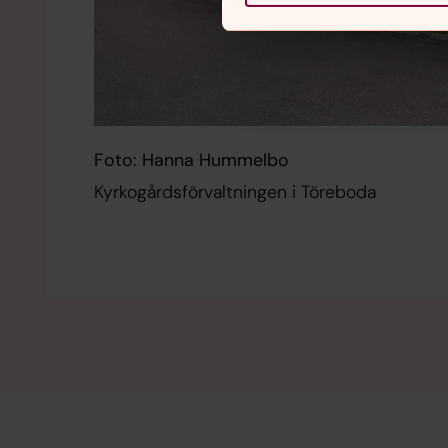
Foto: Hanna Hummelbo
Kyrkogårdsförvaltningen i Töreboda