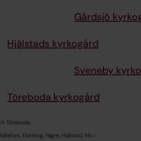
Gårdsjö kyrko
Hjälstads kyrkogård
Sveneby kyrk
Töreboda kyrkogård
ch Töreboda.
ällefors, Ekeskog, Fägre, Hjälstad, Mo i