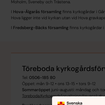
Moholm, Sveneby och Trästena.
I
Hova-Älgarås församling
finns kyrkogårdar i Går
Hova ligger inte vid kyrkan utan vid Hova gravkapel
I
Fredsberg-Bäcks församling
finns kyrkogårdar 
Töreboda kyrkogårdsför
Tel:
0506-185 80
Öppet: mån 9-12 • ons 13-15 • tors 9-12
Sommaröppet
juni-augusti: måndag och to
Toreboda.Kyrkogardsforvaltning@svenskaky