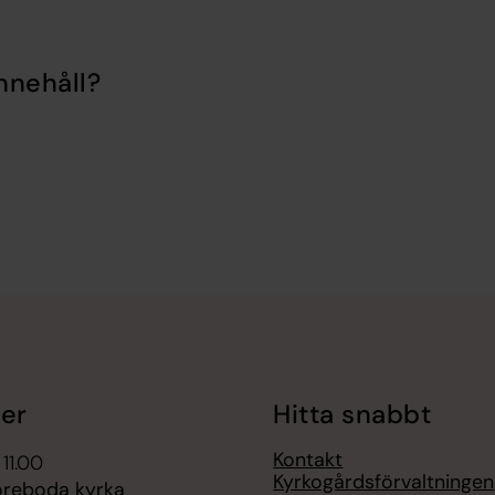
nnehåll?
er
Hitta snabbt
Kontakt
 11.00
Kyrkogårdsförvaltningen
öreboda kyrka