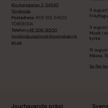
Klockaregatan 2, 54530
9 augusti
Töreboda
Friluftsg
Postadress:
BOX 103, 54523
TÖREBODA
9 augusti
Telefon:
+46 506 18500
Musik i 
toreboda.pastorat@svenskakyrk
kyrka
an.se
16 augusti
Mässa, T
Se fler 
Jourhavande präst
Svens