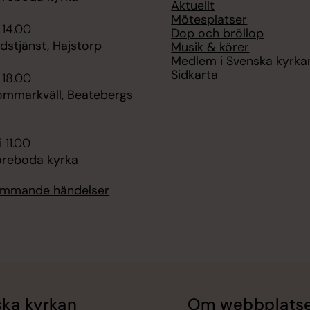
Aktuellt
Mötesplatser
 14.00
Dop och bröllop
udstjänst, Hajstorp
Musik & körer
Medlem i Svenska kyrka
Sidkarta
 18.00
sommarkväll, Beatebergs
 11.00
öreboda kyrka
kommande händelser
ka kyrkan
Om webbplats