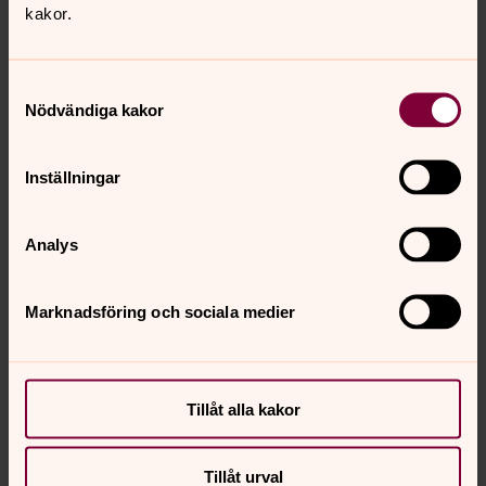
kakor.
Samtyckesval
Nödvändiga kakor
Inställningar
Diakoniteamet:
Analys
Marknadsföring och sociala medier
Pehr-Håkan Johnson
Diakon
Direkt:
0506-185 06
Tillåt alla kakor
pehr-hakan.johnson@svenskakyrkan.se
E-post:
Tillåt urval