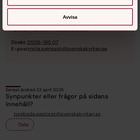
Avvisa
Mirja Svensson
Kurator, Assistent i diakoniarbetet
Direkt:
0506-185 07
mirja.svensson@svenskakyrkan.se
E-post:
Senast ändrad 22 april 2026
Synpunkter eller frågor på sidans
innehåll?
toreboda.pastorat@svenskakyrkan.se
Dela