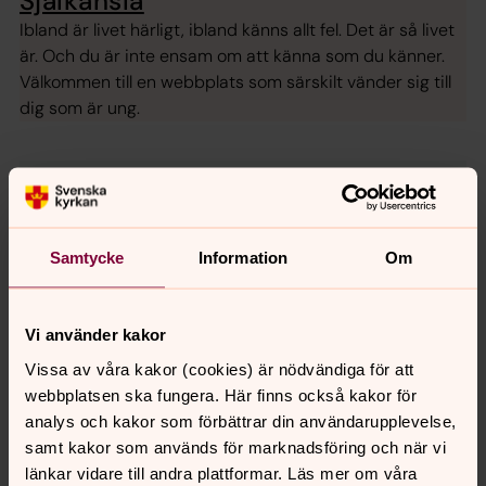
Själkänsla
Ibland är livet härligt, ibland känns allt fel. Det är så livet
är. Och du är inte ensam om att känna som du känner.
Välkommen till en webbplats som särskilt vänder sig till
dig som är ung.
Swisha gåva till diakonin
Diakonin i Töreboda pastorat är kyrkans sociala,
Samtycke
Information
Om
lokala hjälparbete.
Swisha en gåva till
123 473 88 11
Vi använder kakor
eller använd qr-koden.
Vissa av våra kakor (cookies) är nödvändiga för att
Tack för ditt stöd!
webbplatsen ska fungera. Här finns också kakor för
analys och kakor som förbättrar din användarupplevelse,
samt kakor som används för marknadsföring och när vi
länkar vidare till andra plattformar. Läs mer om våra