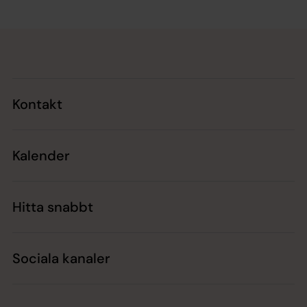
Tillbaka till toppen
Tillbaka till innehållet
Kontakt
Kalender
Hitta snabbt
Sociala kanaler