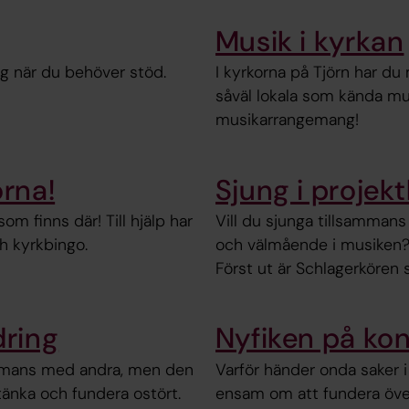
Musik i kyrkan
ig när du behöver stöd.
I kyrkorna på Tjörn har du
såväl lokala som kända mu
musikarrangemang!
orna!
Sjung i projekt
om finns där! Till hjälp har
Vill du sjunga tillsamma
h kyrkbingo.
och välmående i musiken? 
Först ut är Schlagerkören 
dring
Nyfiken på ko
sammans med andra, men den
Varför händer onda saker i 
 tänka och fundera ostört.
ensam om att fundera över 