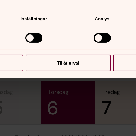
Inställningar
Analys
Tillåt urval
augusti 2026
onsdag
torsdag
fredag
5
6
7