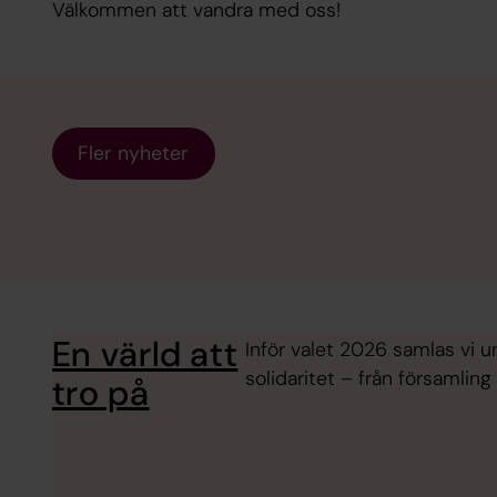
Välkommen att vandra med oss!
Fler nyheter
En värld att
Inför valet 2026 samlas vi u
solidaritet – från församling 
tro på