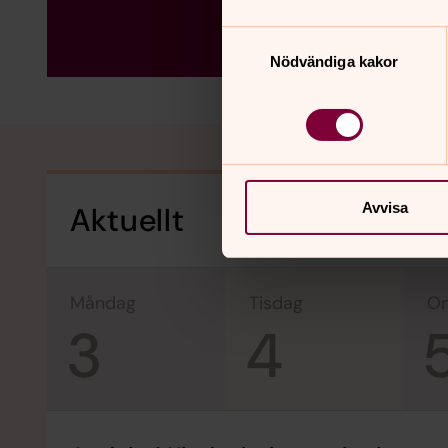
Samtyckesval
Nödvändiga kakor
Avvisa
Aktuellt
måndag
tisdag
3
4