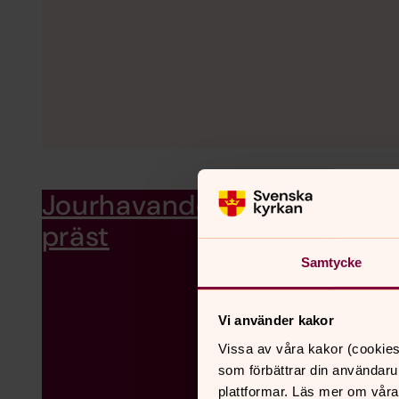
Jourhavande
Du kan få akut samtals- oc
med eller skriva ett digita
präst
Samtycke
Vi använder kakor
Vissa av våra kakor (cookies
som förbättrar din användaru
plattformar. Läs mer om våra