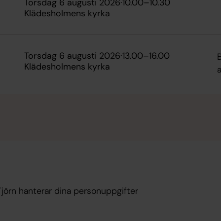
torsdag 6 augusti 2026
·
10.00
–
10.30
Klädesholmens kyrka
torsdag 6 augusti 2026
·
13.00
–
16.00
Klädesholmens kyrka
a
Tjörn hanterar dina personuppgifter