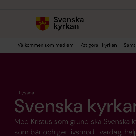
Till innehållet
Till undermeny
Välkommen som medlem
Att göra i kyrkan
Samta
Lyssna
Svenska kyrka
Med Kristus som grund ska Svenska k
som bär och ger livsmod i vardag, hel