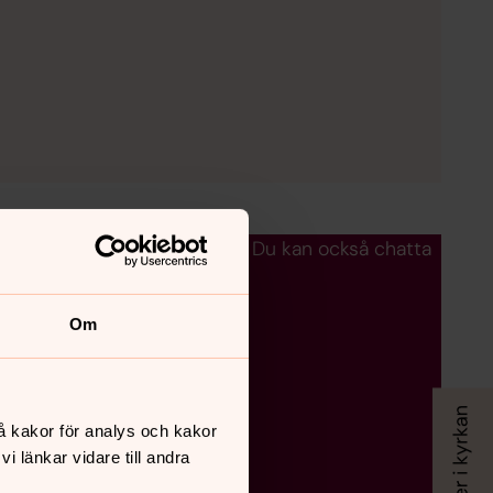
ga efter en jourhavande präst. Du kan också chatta
Om
å kakor för analys och kakor
 länkar vidare till andra