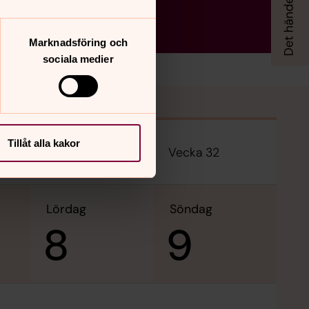
Marknadsföring och
sociala medier
Tillåt alla kakor
Vecka 32
lördag
söndag
8
9