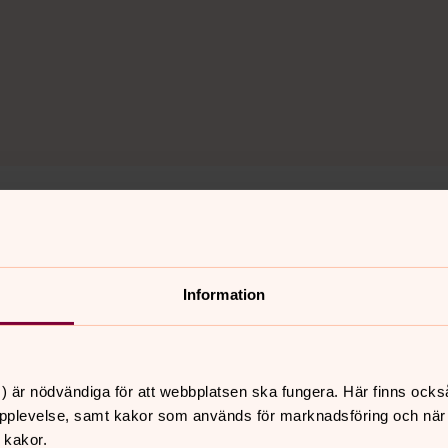
h krisstöd kvällar och nätter kl 21–06. Ring 112 och frå
lt brev till en jourhavande präst.
Information
) är nödvändiga för att webbplatsen ska fungera. Här finns ocks
pplevelse, samt kakor som används för marknadsföring och när vi
 kakor.