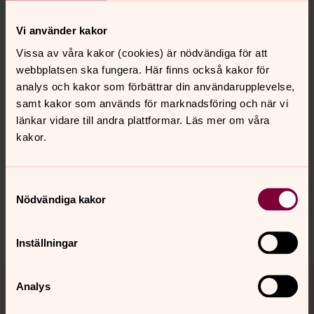
Anmäl dig till Tove via e-post:
tove.nyberg@svenskakyrkan.se
Vi använder kakor
Vissa av våra kakor (cookies) är nödvändiga för att
webbplatsen ska fungera. Här finns också kakor för
analys och kakor som förbättrar din användarupplevelse,
samt kakor som används för marknadsföring och när vi
länkar vidare till andra plattformar. Läs mer om våra
Senast ändrad 3 augusti 2026
Synpunkter eller frågor på sidans
kakor.
innehåll?
sundbybergs.forsamling@svenskakyrkan.se
Samtyckesval
Dela
Nödvändiga kakor
Inställningar
Tillbaka till toppen
Tillbaka till innehållet
Analys