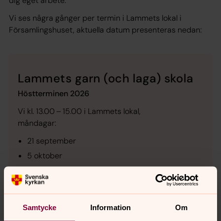
dig eget arbete.
Vi ses några gånger per termin i Lammets lokal i
Församlingshuset, aktuella datum presenteras nedan:
Lammets garn (och laga) skola
Höstterminen 2026
Vi kl. 13.00 – 15.00 i Lammets lokal,
måndagar:
21 september
5 oktober
19 oktober
2 november
16 november
Samtycke
Information
Om
30 november