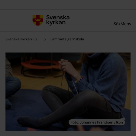
Till innehållet
Till undermeny
Sök
Meny
Svenska kyrkan i Sundbyberg
Lammets garnskola