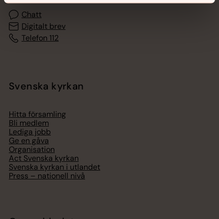
Chatt
Digitalt brev
Telefon 112
Svenska kyrkan
Hitta församling
Bli medlem
Lediga jobb
Ge en gåva
Organisation
Act Svenska kyrkan
Svenska kyrkan i utlandet
Press – nationell nivå