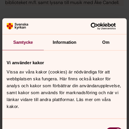
biblioteket m.fl. samt lyssna till musik med Åke Candell.
Senast ändrad 19 april 2024
Synpunkter eller frågor på sidans
Samtycke
Information
Om
innehåll?
stromstads.pastorat@svenskakyrkan.se
Dela
Vi använder kakor
Vissa av våra kakor (cookies) är nödvändiga för att
webbplatsen ska fungera. Här finns också kakor för
analys och kakor som förbättrar din användarupplevelse,
Tillbaka till toppen
Tillbaka till innehållet
samt kakor som används för marknadsföring och när vi
länkar vidare till andra plattformar. Läs mer om våra
kakor.
Kontakt
Samtyckesval