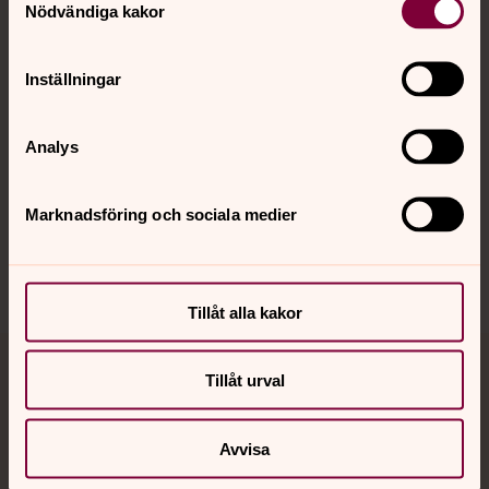
Nödvändiga kakor
Kalender
Inställningar
Hitta snabbt
Analys
Sociala kanaler
Marknadsföring och sociala medier
Tillåt alla kakor
Tillåt urval
Jourhavande präst
Akut samtals- och krisstöd. Prata eller chatta anonymt
Avvisa
med en präst på kvällar och nätter.